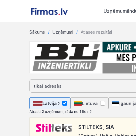
Uzņēmumi
Ind
Sākums
Uzņēmumi
Atlases rezultāti
Latvijā
Lietuvā
Igaunij
2
Atrasti
2
uzņēmumi, rāda no 1 līdz 2.
STILTEKS, SIA
"Gatves", Ugāle, Ugāles pa