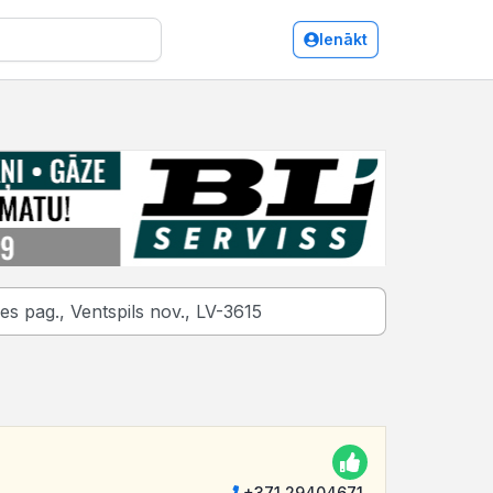
Ienākt
+371 29404671