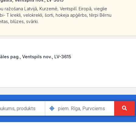
 ražošana Latvijā, Kurzemē, Ventspilī. Eiropā, vieglie
- T krekli, velokrekli, šorti, hokeja apģērbs, tērpi Bērnu
itas, blūzes, svārki.
gāles pag., Ventspils nov., LV-3615