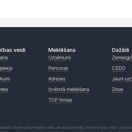
ības veidi
Meklēšana
Dažādi
ana
Uzņēmumi
Zemesgr
pieeja
Personas
CSDD
rkumi
Adreses
Jauni uz
ēties
Izvērstā meklēšana
Ziņas
TOP firmas
publikas Uzņēmumu Reģistra datu atkalizmantotājs. Informācijas avoti: Uzņē