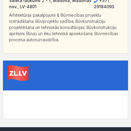
Saieta laukums 2 - 1, Madona, Madonas
+371
nov., LV-4801
29184093
Arhitektūras pakalpojumi & Būvniecības projektu
izstrādāšana; Būvprojektu vadība; Būvkonstrukciju
projektēšana un tehniskās konsultācijas; Būvkonstrukciju
aprēķini; Būvju un ēku tehniskā apsekošana; Būvniecības
procesa autoruzraudzība.