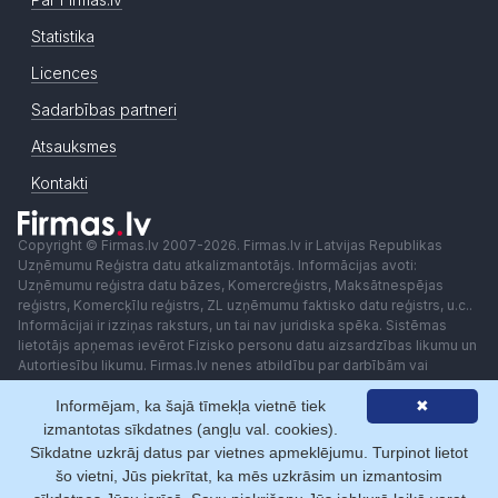
Statistika
Licences
Sadarbības partneri
Atsauksmes
Kontakti
Copyright © Firmas.lv 2007-2026. Firmas.lv ir Latvijas Republikas
Uzņēmumu Reģistra datu atkalizmantotājs. Informācijas avoti:
Uzņēmumu reģistra datu bāzes, Komercreģistrs, Maksātnespējas
reģistrs, Komercķīlu reģistrs, ZL uzņēmumu faktisko datu reģistrs, u.c..
Informācijai ir izziņas raksturs, un tai nav juridiska spēka. Sistēmas
lietotājs apņemas ievērot Fizisko personu datu aizsardzības likumu un
Autortiesību likumu. Firmas.lv nenes atbildību par darbībām vai
lēmumiem, kas balstīti uz saņemto pakalpojumu. Lietotājam aizliegts
Informējam, ka šajā tīmekļa vietnē tiek
✖
izmantot jebkādas automatizētas sistēmas vai iekārtas (robotus)
piekļuvei sistēmai bez rakstiskas saskaņošanas ar Firmas.lv. Galvenā
izmantotas sīkdatnes (angļu val. cookies).
redaktore: Ingūna Pempere.
Sīkdatne uzkrāj datus par vietnes apmeklējumu. Turpinot lietot
Lietošanas noteikumi
Privātuma politika
Norēķini ar
šo vietni, Jūs piekrītat, ka mēs uzkrāsim un izmantosim