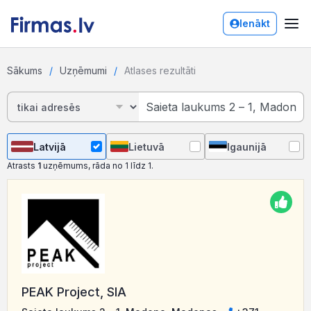
Ienākt
Sākums
Uzņēmumi
Atlases rezultāti
Latvijā
Lietuvā
Igaunijā
Atrasts
1
uzņēmums, rāda no 1 līdz 1.
PEAK Project, SIA