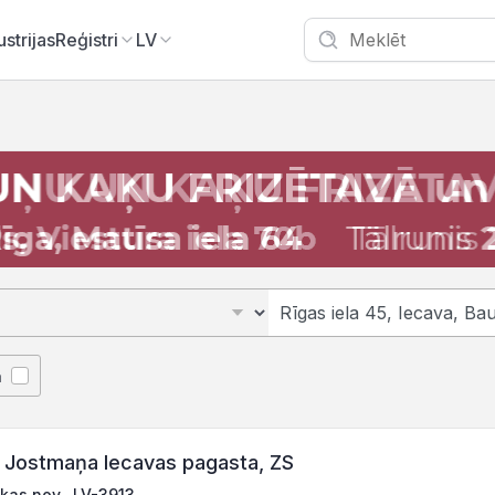
ustrijas
Reģistri
LV
ā
 Jostmaņa Iecavas pagasta, ZS
skas nov., LV-3913