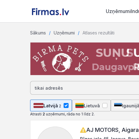
Uzņēmumi
Ind
Sākums
Uzņēmumi
Atlases rezultāti
Latvijā
Lietuvā
Igaunij
2
Atrasti
2
uzņēmumi, rāda no 1 līdz 2.
AJ MOTORS, Aigara
Rīgas iela 45, Iecava, Bau