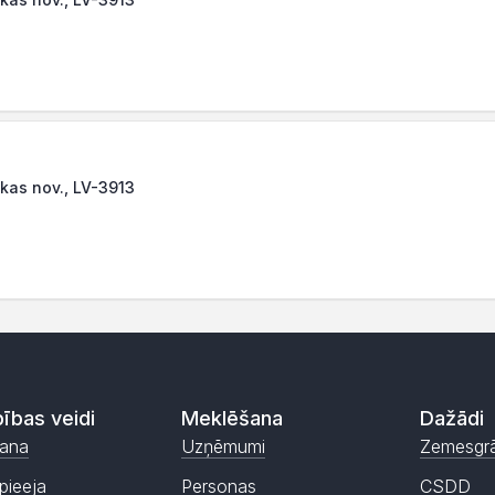
skas nov., LV-3913
ības veidi
Meklēšana
Dažādi
ana
Uzņēmumi
Zemesgr
pieeja
Personas
CSDD