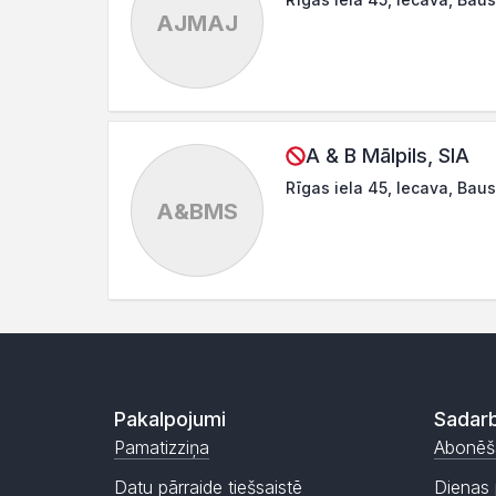
AJMAJ
A & B Mālpils, SIA
Rīgas iela 45, Iecava, Bau
A&BMS
Pakalpojumi
Sadarb
Pamatizziņa
Abonēš
Datu pārraide tiešsaistē
Dienas 