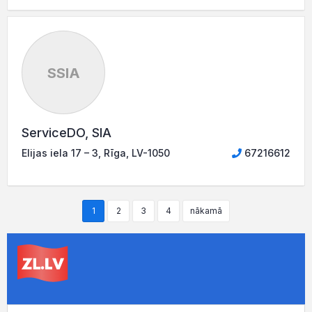
SSIA
ServiceDO, SIA
Elijas iela 17 – 3, Rīga, LV-1050
67216612
1
2
3
4
nākamā