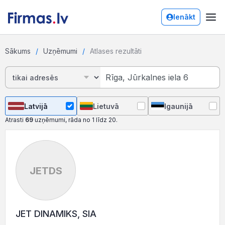
Ienākt
Sākums
Uzņēmumi
Atlases rezultāti
Latvijā
Lietuvā
Igaunijā
Atrasti
69
uzņēmumi, rāda no 1 līdz 20.
JETDS
JET DINAMIKS, SIA