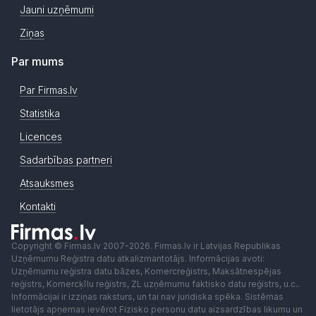
Jauni uzņēmumi
Ziņas
Par mums
Par Firmas.lv
Statistika
Licences
Sadarbības partneri
Atsauksmes
Kontakti
Copyright © Firmas.lv 2007-2026. Firmas.lv ir Latvijas Republikas
Uzņēmumu Reģistra datu atkalizmantotājs. Informācijas avoti:
Uzņēmumu reģistra datu bāzes, Komercreģistrs, Maksātnespējas
reģistrs, Komercķīlu reģistrs, ZL uzņēmumu faktisko datu reģistrs, u.c..
Informācijai ir izziņas raksturs, un tai nav juridiska spēka. Sistēmas
lietotājs apņemas ievērot Fizisko personu datu aizsardzības likumu un