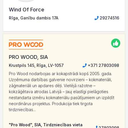
Wind Of Force
Rīga, Ganību dambis 17A
29274516
PRO WOOD, SIA
Krustpils 145, Rīga, LV-1057
+371 27803098
Pro Wood nodarbojas ar kokapstrādi kopš 2005. gada.
Uzņēmuma darbības galvenie novirzieni – kokmateriāli,
zāģmateriāli un apdares dēļi. Vietējā ražotne –
kokzāģētava atrodas Latvijā – ļauj elastīgi pielāgoties
nestandarta izmēru kokmateriālu pasūtījumiem un izpildīt
neordinārus projektus. Produkcija tiek tirgota
tirdzniecības...
"Pro Wood", SIA, Tirdzniecības vieta
27803098