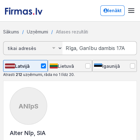
Ienākt
Sākums
Uzņēmumi
Atlases rezultāti
Latvijā
Lietuvā
Igaunijā
Atrasti
212
uzņēmumi, rāda no 1 līdz 20.
ANīpS
Alter Nīp, SIA