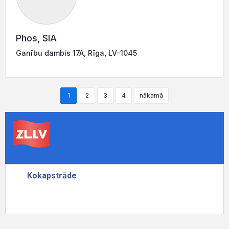
Phos, SIA
Ganību dambis 17A, Rīga, LV-1045
1
2
3
4
nākamā