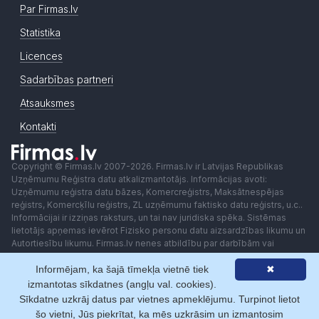
Par Firmas.lv
Statistika
Licences
Sadarbības partneri
Atsauksmes
Kontakti
Copyright © Firmas.lv 2007-2026. Firmas.lv ir Latvijas Republikas
Uzņēmumu Reģistra datu atkalizmantotājs. Informācijas avoti:
Uzņēmumu reģistra datu bāzes, Komercreģistrs, Maksātnespējas
reģistrs, Komercķīlu reģistrs, ZL uzņēmumu faktisko datu reģistrs, u.c..
Informācijai ir izziņas raksturs, un tai nav juridiska spēka. Sistēmas
lietotājs apņemas ievērot Fizisko personu datu aizsardzības likumu un
Autortiesību likumu. Firmas.lv nenes atbildību par darbībām vai
lēmumiem, kas balstīti uz saņemto pakalpojumu. Lietotājam aizliegts
izmantot jebkādas automatizētas sistēmas vai iekārtas (robotus)
Informējam, ka šajā tīmekļa vietnē tiek
✖
piekļuvei sistēmai bez rakstiskas saskaņošanas ar Firmas.lv. Galvenā
izmantotas sīkdatnes (angļu val. cookies).
redaktore: Ingūna Pempere.
Sīkdatne uzkrāj datus par vietnes apmeklējumu. Turpinot lietot
Lietošanas noteikumi
Privātuma politika
Norēķini ar
šo vietni, Jūs piekrītat, ka mēs uzkrāsim un izmantosim