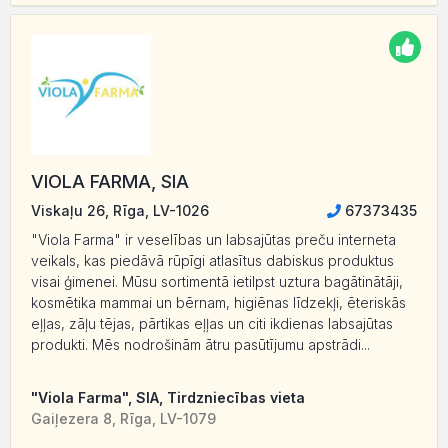
VIOLA FARMA, SIA
Viskaļu 26, Rīga, LV-1026
67373435
"Viola Farma" ir veselības un labsajūtas preču interneta
veikals, kas piedāvā rūpīgi atlasītus dabiskus produktus
visai ģimenei. Mūsu sortimentā ietilpst uztura bagātinātāji,
kosmētika mammai un bērnam, higiēnas līdzekļi, ēteriskās
eļļas, zāļu tējas, pārtikas eļļas un citi ikdienas labsajūtas
produkti. Mēs nodrošinām ātru pasūtījumu apstrādi...
"Viola Farma", SIA, Tirdzniecības vieta
Gaiļezera 8, Rīga, LV-1079