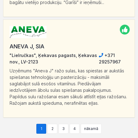
bagātu vietējo produkciju. “Garīši” ir ieņēmuši...
ANEVA J, SIA
"Lielručkas", Ķekavas pagasts, Ķekavas
+371
nov., LV-2123
29257967
Uzņēmums "Aneva J" ražo sulas, kas spiestas ar aukstās
spiešanas tehnoloģiju un pasterizāciju - maksimāli
saglabājot sulā esošos vitamīnus. Piedāvājam
iedzīvotājiem ābolu sulas spiešanas pakalpojumus.
Papildus sulu ražošanai esam sākuši attīstīt eļļas ražošanu.
Ražojam aukstā spieduma, nerafinētas eļļas.
1
2
3
4
nākamā