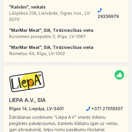
"Kalvāni", veikals
Lāčplēša 21A, Lielvārde, Ogres nov., LV-
29336979
5070
"MarMar Meat", SIA, Tirdzniecības vieta
Kurzemes prospekts 3, Rīga, LV-1067
"MarMar Meat", SIA, Tirdzniecības vieta
Nometņu 64, Rīga, LV-1002
LIEPA A.V., SIA
Rīgas 14, Liepāja, LV-3401
+371 27018307
Ēdināšanas uzņēmums "Liepa A.V." sniedz ēdienu
piegādes pakalpojumus, banketu klāšanu (gan uz vietas,
gan izbraukumā), telpu nomu pasākumu rīkošanai.