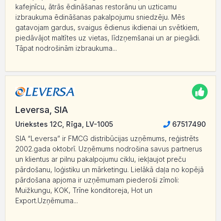
kafejnīcu, ātrās ēdināšanas restorānu un uzticamu
izbraukuma ēdināšanas pakalpojumu sniedzēju. Mēs
gatavojam gardus, svaigus ēdienus ikdienai un svētkiem,
piedāvājot maltītes uz vietas, līdzņemšanai un ar piegādi.
Tāpat nodrošinām izbraukuma...
Leversa, SIA
Uriekstes 12C, Rīga, LV-1005
67517490
SIA “Leversa” ir FMCG distribūcijas uzņēmums, reģistrēts
2002.gada oktobrī. Uzņēmums nodrošina savus partnerus
un klientus ar pilnu pakalpojumu ciklu, iekļaujot preču
pārdošanu, loģistiku un mārketingu. Lielākā daļa no kopējā
pārdošana apjoma ir uzņēmumam piederoši zīmoli:
Muižkungu, KOK, Trīne konditoreja, Hot un
Export.Uzņēmuma...