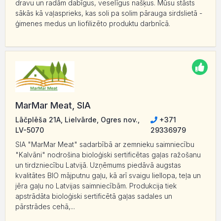
dravu un radām dabīgus, veselīgus našķus. Mūsu stāsts
sākās kā vaļasprieks, kas soli pa solim pārauga sirdslietā -
ģimenes medus un liofilizēto produktu darbnīcā.
MarMar Meat, SIA
Lāčplēša 21A, Lielvārde, Ogres nov.,
+371
LV-5070
29336979
SIA "MarMar Meat" sadarbībā ar zemnieku saimniecību
"Kalvāni" nodrošina bioloģiski sertificētas gaļas ražošanu
un tirdzniecību Latvijā. Uzņēmums piedāvā augstas
kvalitātes BIO mājputnu gaļu, kā arī svaigu liellopa, teļa un
jēra gaļu no Latvijas saimniecībām. Produkcija tiek
apstrādāta bioloģiski sertificētā gaļas sadales un
pārstrādes cehā,...