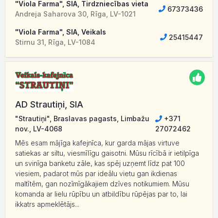
"Viola Farma", SIA, Tirdzniecības vieta
67373436
Andreja Saharova 30, Rīga, LV-1021
"Viola Farma", SIA, Veikals
25415447
Stirnu 31, Rīga, LV-1084
AD Strautiņi, SIA
"Strautiņi", Braslavas pagasts, Limbažu
+371
nov., LV-4068
27072462
Mēs esam mājīga kafejnīca, kur garda mājas virtuve
satiekas ar siltu, viesmīlīgu gaisotni. Mūsu rīcībā ir ietilpīga
un svinīga banketu zāle, kas spēj uzņemt līdz pat 100
viesiem, padarot mūs par ideālu vietu gan ikdienas
maltītēm, gan nozīmīgākajiem dzīves notikumiem. Mūsu
komanda ar lielu rūpību un atbildību rūpējas par to, lai
ikkatrs apmeklētājs...