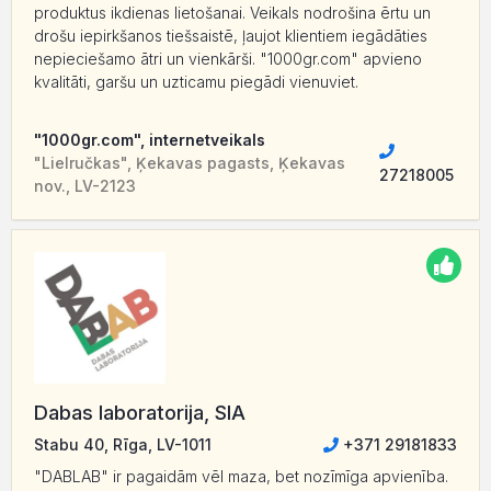
produktus ikdienas lietošanai. Veikals nodrošina ērtu un
drošu iepirkšanos tiešsaistē, ļaujot klientiem iegādāties
nepieciešamo ātri un vienkārši. "1000gr.com" apvieno
kvalitāti, garšu un uzticamu piegādi vienuviet.
"1000gr.com", internetveikals
"Lielručkas", Ķekavas pagasts, Ķekavas
27218005
nov., LV-2123
Dabas laboratorija, SIA
Stabu 40, Rīga, LV-1011
+371 29181833
"DABLAB" ir pagaidām vēl maza, bet nozīmīga apvienība.