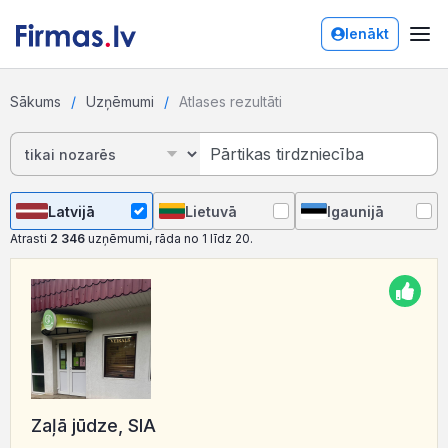
Ienākt
Sākums
Uzņēmumi
Atlases rezultāti
Latvijā
Lietuvā
Igaunijā
Atrasti
2 346
uzņēmumi, rāda no 1 līdz 20.
Zaļā jūdze, SIA