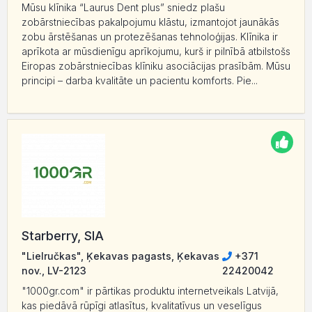
Mūsu klīnika “Laurus Dent plus” sniedz plašu
zobārstniecības pakalpojumu klāstu, izmantojot jaunākās
zobu ārstēšanas un protezēšanas tehnoloģijas. Klīnika ir
aprīkota ar mūsdienīgu aprīkojumu, kurš ir pilnībā atbilstošs
Eiropas zobārstniecības klīniku asociācijas prasībām. Mūsu
principi – darba kvalitāte un pacientu komforts. Pie...
Starberry, SIA
"Lielručkas", Ķekavas pagasts, Ķekavas
+371
nov., LV-2123
22420042
"1000gr.com" ir pārtikas produktu internetveikals Latvijā,
kas piedāvā rūpīgi atlasītus, kvalitatīvus un veselīgus