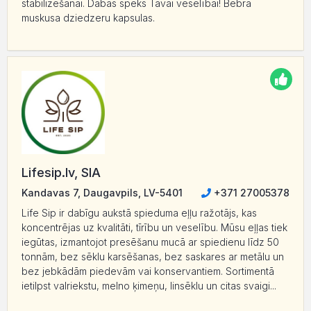
stabilizēšanai. Dabas spēks Tavai veselībai! Bebra
muskusa dziedzeru kapsulas.
Lifesip.lv, SIA
Kandavas 7, Daugavpils, LV-5401
+371 27005378
Life Sip ir dabīgu aukstā spieduma eļļu ražotājs, kas
koncentrējas uz kvalitāti, tīrību un veselību. Mūsu eļļas tiek
iegūtas, izmantojot presēšanu mucā ar spiedienu līdz 50
tonnām, bez sēklu karsēšanas, bez saskares ar metālu un
bez jebkādām piedevām vai konservantiem. Sortimentā
ietilpst valriekstu, melno ķimeņu, linsēklu un citas svaigi...