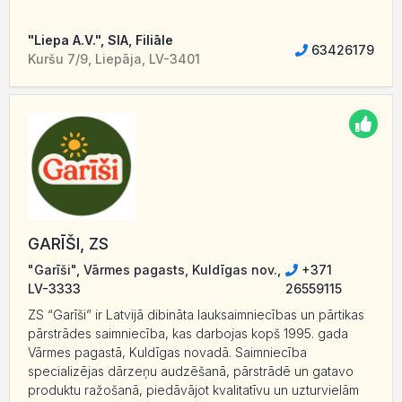
"Liepa A.V.", SIA, Filiāle
63426179
Kuršu 7/9, Liepāja, LV-3401
GARĪŠI, ZS
"Garīši", Vārmes pagasts, Kuldīgas nov.,
+371
LV-3333
26559115
ZS “Garīši” ir Latvijā dibināta lauksaimniecības un pārtikas
pārstrādes saimniecība, kas darbojas kopš 1995. gada
Vārmes pagastā, Kuldīgas novadā. Saimniecība
specializējas dārzeņu audzēšanā, pārstrādē un gatavo
produktu ražošanā, piedāvājot kvalitatīvu un uzturvielām