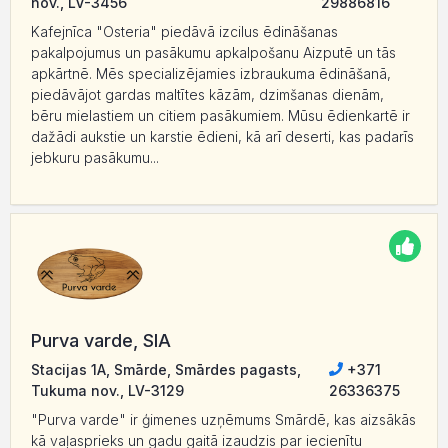
nov., LV-3456
29886816
Kafejnīca "Osteria" piedāvā izcilus ēdināšanas
pakalpojumus un pasākumu apkalpošanu Aizputē un tās
apkārtnē. Mēs specializējamies izbraukuma ēdināšanā,
piedāvājot gardas maltītes kāzām, dzimšanas dienām,
bēru mielastiem un citiem pasākumiem. Mūsu ēdienkartē ir
dažādi aukstie un karstie ēdieni, kā arī deserti, kas padarīs
jebkuru pasākumu...
Purva varde, SIA
Stacijas 1A, Smārde, Smārdes pagasts,
+371
Tukuma nov., LV-3129
26336375
"Purva varde" ir ģimenes uzņēmums Smārdē, kas aizsākās
kā vaļasprieks un gadu gaitā izaudzis par iecienītu