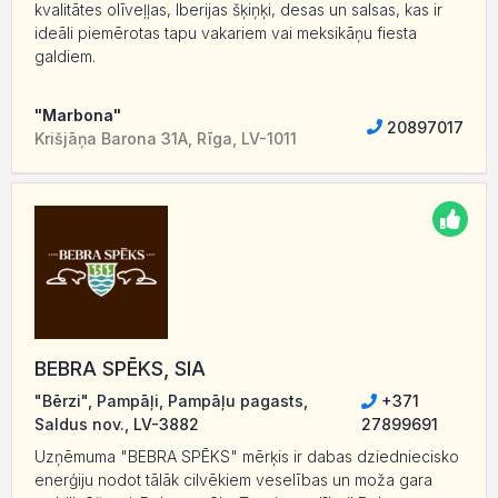
kvalitātes olīveļļas, Iberijas šķiņķi, desas un salsas, kas ir
ideāli piemērotas tapu vakariem vai meksikāņu fiesta
galdiem.
"Marbona"
20897017
Krišjāņa Barona 31A, Rīga, LV-1011
BEBRA SPĒKS, SIA
"Bērzi", Pampāļi, Pampāļu pagasts,
+371
Saldus nov., LV-3882
27899691
Uzņēmuma "BEBRA SPĒKS" mērķis ir dabas dziedniecisko
enerģiju nodot tālāk cilvēkiem veselības un moža gara