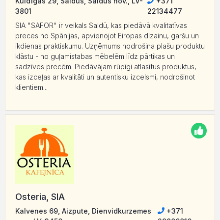
Kuldīgas 29, Saldus, Saldus nov., LV-
+371
3801
22134477
SIA "SAFOR" ir veikals Saldū, kas piedāvā kvalitatīvas
preces no Spānijas, apvienojot Eiropas dizainu, garšu un
ikdienas praktiskumu. Uzņēmums nodrošina plašu produktu
klāstu - no guļamistabas mēbelēm līdz pārtikas un
sadzīves precēm. Piedāvājam rūpīgi atlasītus produktus,
kas izceļas ar kvalitāti un autentisku izcelsmi, nodrošinot
klientiem...
Osteria, SIA
Kalvenes 69, Aizpute, Dienvidkurzemes
+371