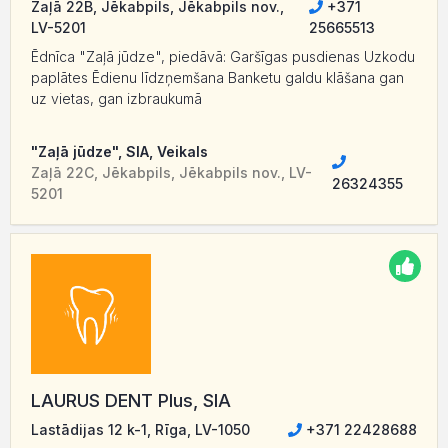
Zaļā 22B, Jēkabpils, Jēkabpils nov.,
+371
LV-5201
25665513
Ēdnīca "Zaļā jūdze", piedāvā: Garšīgas pusdienas Uzkodu
paplātes Ēdienu līdzņemšana Banketu galdu klāšana gan
uz vietas, gan izbraukumā
"Zaļā jūdze", SIA, Veikals
Zaļā 22C, Jēkabpils, Jēkabpils nov., LV-
26324355
5201
LAURUS DENT Plus, SIA
Lastādijas 12 k-1, Rīga, LV-1050
+371 22428688