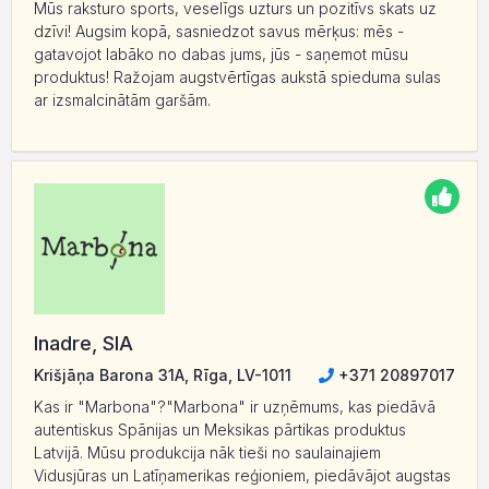
Mūs raksturo sports, veselīgs uzturs un pozitīvs skats uz
dzīvi! Augsim kopā, sasniedzot savus mērķus: mēs -
gatavojot labāko no dabas jums, jūs - saņemot mūsu
produktus! Ražojam augstvērtīgas aukstā spieduma sulas
ar izsmalcinātām garšām.
Inadre, SIA
Krišjāņa Barona 31A, Rīga, LV-1011
+371 20897017
Kas ir "Marbona"?"Marbona" ir uzņēmums, kas piedāvā
autentiskus Spānijas un Meksikas pārtikas produktus
Latvijā. Mūsu produkcija nāk tieši no saulainajiem
Vidusjūras un Latīņamerikas reģioniem, piedāvājot augstas