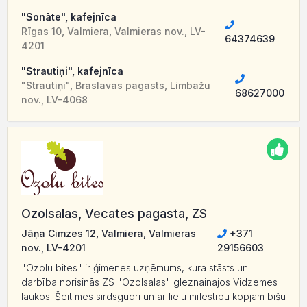
"Sonāte", kafejnīca
Rīgas 10, Valmiera, Valmieras nov., LV-
64374639
4201
"Strautiņi", kafejnīca
"Strautiņi", Braslavas pagasts, Limbažu
68627000
nov., LV-4068
Ozolsalas, Vecates pagasta, ZS
Jāņa Cimzes 12, Valmiera, Valmieras
+371
nov., LV-4201
29156603
"Ozolu bites" ir ģimenes uzņēmums, kura stāsts un
darbība norisinās ZS "Ozolsalas" gleznainajos Vidzemes
laukos. Šeit mēs sirdsgudri un ar lielu mīlestību kopjam bišu