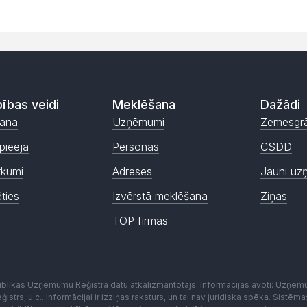
ības veidi
Meklēšana
Dažādi
ana
Uzņēmumi
Zemesgr
pieeja
Personas
CSDD
rkumi
Adreses
Jauni uz
ēties
Izvērstā meklēšana
Ziņas
TOP firmas
publikas Uzņēmumu Reģistra datu atkalizmantotājs. Informācijas avoti: Uzņē
istrs, u.c.. Informācijai ir izziņas raksturs, un tai nav juridiska spēka. Sist