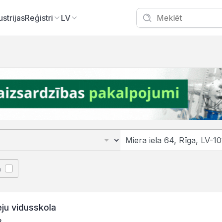
ustrijas
Reģistri
LV
ā
ju vidusskola
3