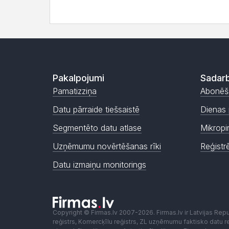
Pakalpojumi
Sadarb
Pamatizziņa
Abonēš
Datu pārraide tiešsaistē
Dienas 
Segmentēto datu atlase
Mikropi
Uzņēmumu novērtēšanas rīki
Reģistr
Datu izmaiņu monitorings
Copyright © Firmas.lv 2007-2026. Firmas.lv ir Latvijas Re
reģistrs, Komercķīlu reģistrs, ZL uzņēmumu faktisko datu reģ