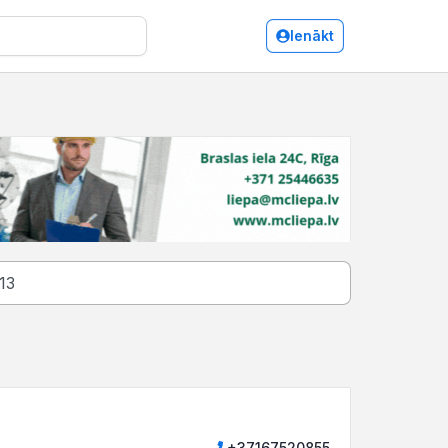
Ienākt
+37167520855