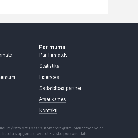
Par mums
āmata
Par Firmas.lv
Statistika
ņēmumi
Licences
Sadarbības partneri
Atsauksmes
Kontakti
mumu reģistra datu bāzes, Komercreģistrs, Maksātnespējas
ēmas lietotājs apņemas ievērot Fizisko personu datu