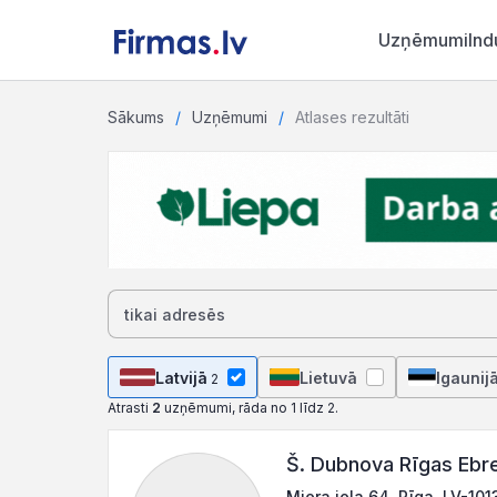
Uzņēmumi
Ind
Sākums
Uzņēmumi
Atlases rezultāti
Latvijā
Lietuvā
Igaunij
2
Atrasti
2
uzņēmumi, rāda no 1 līdz 2.
Š. Dubnova Rīgas Ebre
Miera iela 64, Rīga, LV-101