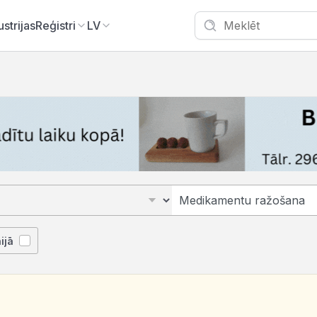
ustrijas
Reģistri
LV
ijā