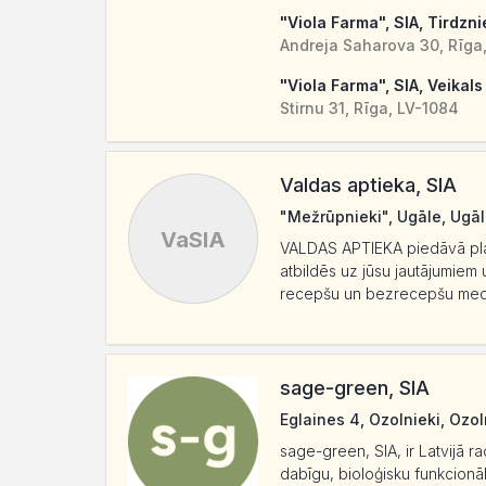
"Viola Farma", SIA, Tirdzni
Andreja Saharova 30, Rīga,
"Viola Farma", SIA, Veikals
Stirnu 31, Rīga, LV-1084
Valdas aptieka, SIA
"Mežrūpnieki", Ugāle, Ugāl
VaSIA
VALDAS APTIEKA piedāvā plašu
atbildēs uz jūsu jautājumiem
recepšu un bezrecepšu medik
sage-green, SIA
Eglaines 4, Ozolnieki, Ozo
sage-green, SIA, ir Latvijā r
dabīgu, bioloģisku funkcion