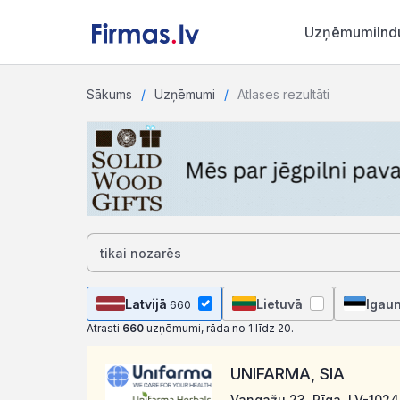
Uzņēmumi
Ind
Sākums
Uzņēmumi
Atlases rezultāti
Latvijā
Lietuvā
Igaun
660
Atrasti
660
uzņēmumi, rāda no 1 līdz 20.
UNIFARMA, SIA
Vangažu 23, Rīga, LV-1024