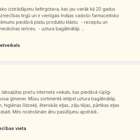
ko izstrādājumu lieltirgotava, kas jau vairāk kā 20 gadus
zniecības tirgū un ir vienīgais Indijas vadošo farmaceitisko
zņēmums piedāvā plašu produktu klāstu: - recepšu un
icīnas ierīces; - uztura bagātinātāji; ...
etveikals
 labsajūtas preču interneta veikals, kas piedāvā rūpīgi
isai ģimenei. Mūsu sortimentā ietilpst uztura bagātinātāji,
igiēnas līdzekļi, ēteriskās eļļas, zāļu tējas, pārtikas eļļas
rodukti. Mēs nodrošinām ātru pasūtījumu apstrādi...
ecības vieta