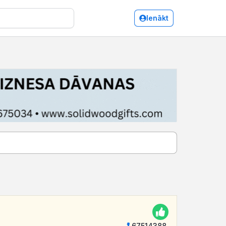
Ienākt
67514388