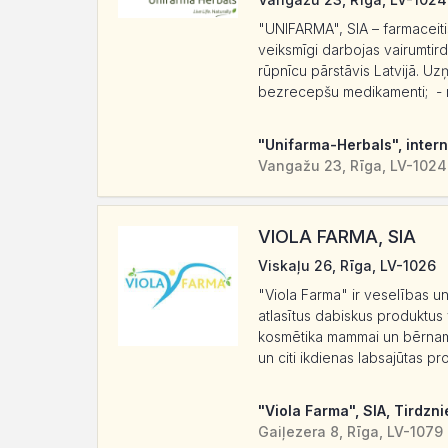
"UNIFARMA", SIA – farmaceitis
veiksmīgi darbojas vairumtird
rūpnīcu pārstāvis Latvijā. U
bezrecepšu medikamenti; - med
"Unifarma-Herbals", intern
Vangažu 23, Rīga, LV-1024
VIOLA FARMA, SIA
Viskaļu 26, Rīga, LV-1026
"Viola Farma" ir veselības un
atlasītus dabiskus produktus v
kosmētika mammai un bērnam, h
un citi ikdienas labsajūtas p
"Viola Farma", SIA, Tirdzni
Gaiļezera 8, Rīga, LV-1079