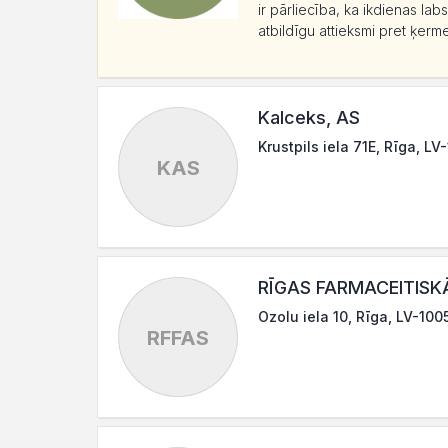
ir pārliecība, ka ikdienas lab
atbildīgu attieksmi pret ķerm
Kalceks, AS
Krustpils iela 71E, Rīga, LV
KAS
RĪGAS FARMACEITISKĀ
Ozolu iela 10, Rīga, LV-100
RFFAS