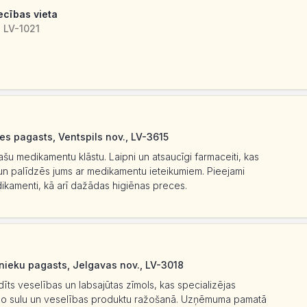
ecības vieta
 LV-1021
es pagasts, Ventspils nov., LV-3615
 medikamentu klāstu. Laipni un atsaucīgi farmaceiti, kas
 un palīdzēs jums ar medikamentu ieteikumiem. Pieejami
amenti, kā arī dažādas higiēnas preces.
lnieku pagasts, Jelgavas nov., LV-3018
adīts veselības un labsajūtas zīmols, kas specializējas
ālo sulu un veselības produktu ražošanā. Uzņēmuma pamatā