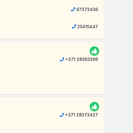
67373436
25415447
+371 28363306
+371 28373427