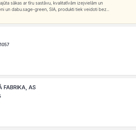
sajūta sākas ar tīru sastāvu, kvalitatīvām izejvielām un
eni un dabu.sage-green, SIA, produkti tiek veidoti bez...
-1057
 FABRIKA, AS
5