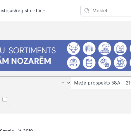
ustrijas
Reģistri
LV
Jūrmala, LV-2010