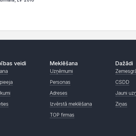
ības veidi
Meklēšana
Dažādi
ana
Uzņēmumi
Zemesgr
pieeja
Personas
CSDD
rkumi
Adreses
Jauni uz
ēties
Izvērstā meklēšana
Ziņas
TOP firmas