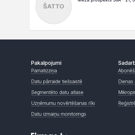
ŠATTO
Pakalpojumi
Sadarb
Pamatizziņa
Abonēš
Datu pārraide tiešsaistē
Dienas 
Segmentēto datu atlase
Mikropi
Uzņēmumu novērtēšanas rīki
Reģistr
Datu izmaiņu monitorings