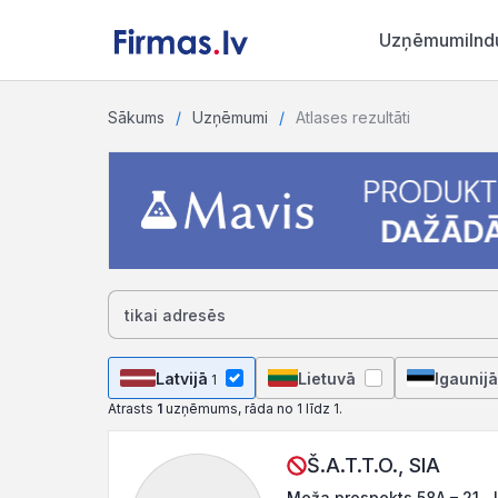
Uzņēmumi
Ind
Sākums
Uzņēmumi
Atlases rezultāti
Latvijā
Lietuvā
Igaunijā
1
Atrasts
1
uzņēmums, rāda no 1 līdz 1.
Š.A.T.T.O., SIA
Meža prospekts 58A – 21, 