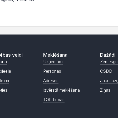
ības veidi
Meklēšana
Dažādi
ana
Uzņēmumi
Zemesgr
pieeja
Personas
CSDD
rkumi
Adreses
Jauni uz
ēties
Izvērstā meklēšana
Ziņas
TOP firmas