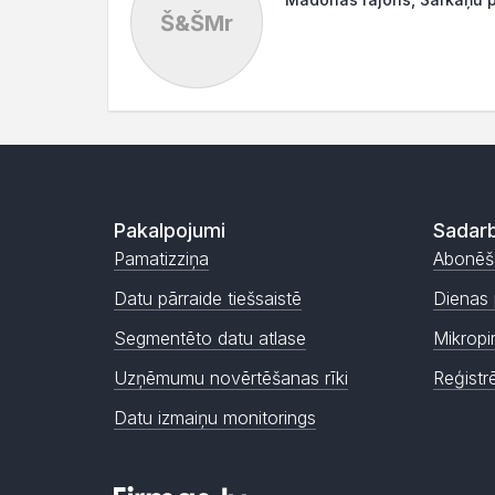
Š&ŠMr
Pakalpojumi
Sadarb
Pamatizziņa
Abonēš
Datu pārraide tiešsaistē
Dienas 
Segmentēto datu atlase
Mikropi
Uzņēmumu novērtēšanas rīki
Reģistr
Datu izmaiņu monitorings