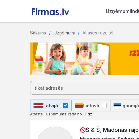
Uzņēmumi
Ind
Sākums
Uzņēmumi
Atlases rezultāti
Latvijā
Lietuvā
Igaunijā
1
Atrasts
1
uzņēmums, rāda no 1 līdz 1.
Š & Š, Madonas rajo
Madonas rajons, Sarkaņu p