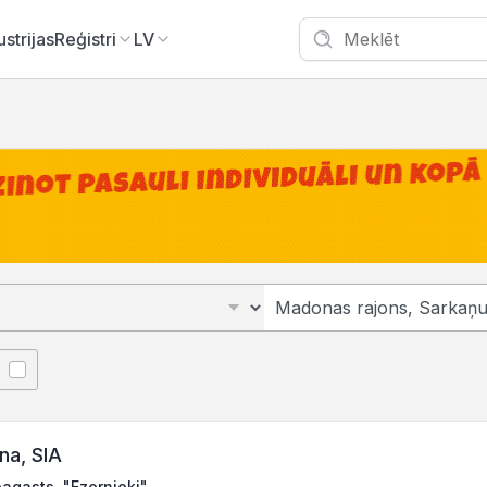
ustrijas
Reģistri
LV
na, SIA
agasts, "Ezernieki"