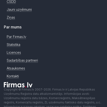
CSDD
Jauni uzņēmumi
Ziņas
Par mums
Par Firmas.lv
Statistika
Licences
Sadarbības partneri
Atsauksmes
Kontakti
Copyright © Firmas.lv 2007-2026. Firmas.lv ir Latvijas Republikas
Uzņēmumu Reģistra datu atkalizmantotājs. Informācijas avoti:
Uzņēmumu reģistra datu bāzes, Komercreģistrs, Maksātnespējas
reģistrs, Komercķīlu reģistrs, ZL uzņēmumu faktisko datu reģistrs, u.c..
Informācijai ir izziņas raksturs, un tai nav juridiska spēka. Sistēmas