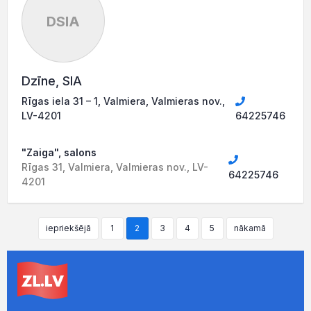
DSIA
Dzīne, SIA
Rīgas iela 31 – 1, Valmiera, Valmieras nov.,
LV-4201
64225746
"Zaiga", salons
Rīgas 31, Valmiera, Valmieras nov., LV-
64225746
4201
iepriekšējā
1
2
3
4
5
nākamā