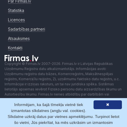
Par Firmas.lv
Statistika
Licences
Sadarbības partneri
Atsauksmes
Kontakti
Copyright © Firmas.lv 2007-2026. Firmas.lv ir Latvijas Republikas
Uzņēmumu Reģistra datu atkalizmantotājs. Informācijas avoti:
Uzņēmumu reģistra datu bāzes, Komercreģistrs, Maksātnespējas
reģistrs, Komercķīlu reģistrs, ZL uzņēmumu faktisko datu reģistrs, u.c..
Informācijai ir izziņas raksturs, un tai nav juridiska spēka. Sistēmas
lietotājs apņemas ievērot Fizisko personu datu aizsardzības likumu un
Autortiesību likumu. Firmas.lv nenes atbildību par darbībām vai
lēmumiem, kas balstīti uz saņemto pakalpojumu. Lietotājam aizliegts
Informējam, ka šajā tīmekļa vietnē tiek
✖
izmantot jebkādas automatizētas sistēmas vai iekārtas (robotus)
piekļuvei sistēmai bez rakstiskas saskaņošanas ar Firmas.lv. Galvenā
izmantotas sīkdatnes (angļu val. cookies).
redaktore: Ingūna Pempere.
Sīkdatne uzkrāj datus par vietnes apmeklējumu. Turpinot lietot
Lietošanas noteikumi
Privātuma politika
Norēķini ar
šo vietni, Jūs piekrītat, ka mēs uzkrāsim un izmantosim