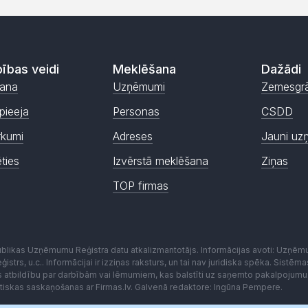
ības veidi
Meklēšana
Dažādi
ana
Uzņēmumi
Zemesgr
pieeja
Personas
CSDD
rkumi
Adreses
Jauni uz
ēties
Izvērstā meklēšana
Ziņas
TOP firmas
publikas Uzņēmumu Reģistra datu atkalizmantotājs. Informācijas avoti: Uzņē
istrs, u.c.. Informācijai ir izziņas raksturs, un tai nav juridiska spēka. Sist
es atbildību par darbībām vai lēmumiem, kas balstīti uz saņemto pakalpojumu
kstiskas saskaņošanas ar Firmas.lv. Galvenā redaktore: Ingūna Pempere.