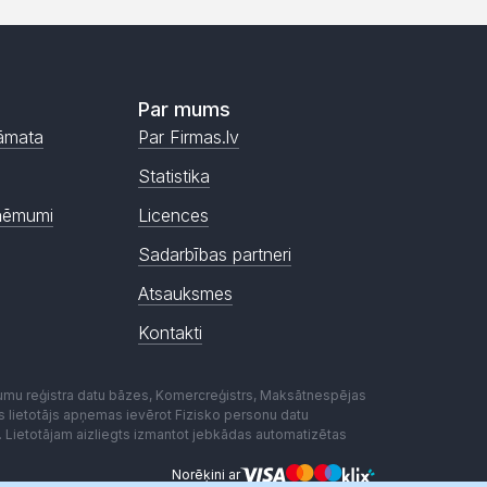
Par mums
āmata
Par Firmas.lv
Statistika
ņēmumi
Licences
Sadarbības partneri
Atsauksmes
Kontakti
mumu reģistra datu bāzes, Komercreģistrs, Maksātnespējas
ēmas lietotājs apņemas ievērot Fizisko personu datu
. Lietotājam aizliegts izmantot jebkādas automatizētas
Norēķini ar