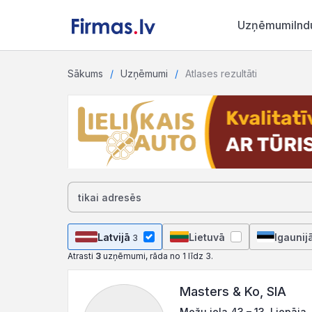
Uzņēmumi
Ind
Sākums
Uzņēmumi
Atlases rezultāti
Latvijā
Lietuvā
Igaunij
3
Atrasti
3
uzņēmumi, rāda no 1 līdz 3.
Masters & Ko, SIA
Mežu iela 43 – 13, Liepāja