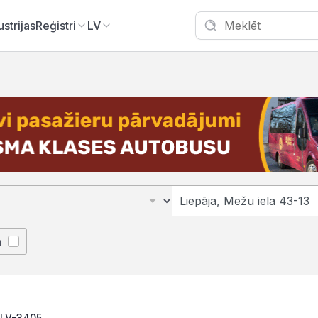
ustrijas
Reģistri
LV
ā
, LV-3405