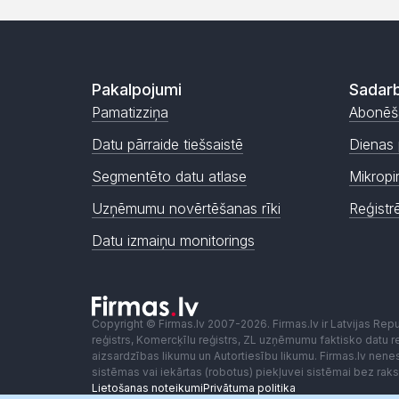
Pakalpojumi
Sadarb
Pamatizziņa
Abonēš
Datu pārraide tiešsaistē
Dienas 
Segmentēto datu atlase
Mikropi
Uzņēmumu novērtēšanas rīki
Reģistr
Datu izmaiņu monitorings
Copyright © Firmas.lv 2007-2026. Firmas.lv ir Latvijas Re
reģistrs, Komercķīlu reģistrs, ZL uzņēmumu faktisko datu reģ
aizsardzības likumu un Autortiesību likumu. Firmas.lv nen
sistēmas vai iekārtas (robotus) piekļuvei sistēmai bez ra
Lietošanas noteikumi
Privātuma politika