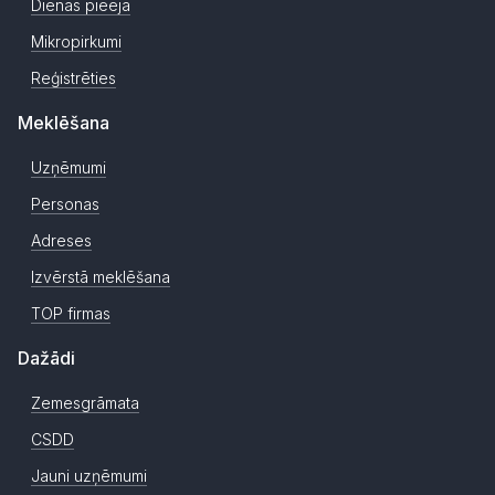
Dienas pieeja
Mikropirkumi
Reģistrēties
Meklēšana
Uzņēmumi
Personas
Adreses
Izvērstā meklēšana
TOP firmas
Dažādi
Zemesgrāmata
CSDD
Jauni uzņēmumi