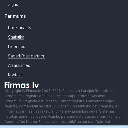
Ziņas
Par mums
Par Firmas.lv
Statistika
Licences
Sadarbības partneri
Atsauksmes
Kontakti
Copyright © Firmas.lv 2007-2026. Firmas.lv ir Latvijas Republikas
Uzņēmumu Reģistra datu atkalizmantotājs. Informācijas avoti:
Uzņēmumu reģistra datu bāzes, Komercreģistrs, Maksātnespējas
reģistrs, Komercķīlu reģistrs, ZL uzņēmumu faktisko datu reģistrs, u.c..
Informācijai ir izziņas raksturs, un tai nav juridiska spēka. Sistēmas
lietotājs apņemas ievērot Fizisko personu datu aizsardzības likumu un
Autortiesību likumu. Firmas.lv nenes atbildību par darbībām vai
lēmumiem, kas balstīti uz saņemto pakalpojumu. Lietotājam aizliegts