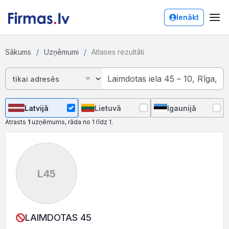
Ienākt
Sākums
Uzņēmumi
Atlases rezultāti
Latvijā
Lietuvā
Igaunijā
Atrasts
1
uzņēmums, rāda no 1 līdz 1.
L45
LAIMDOTAS 45