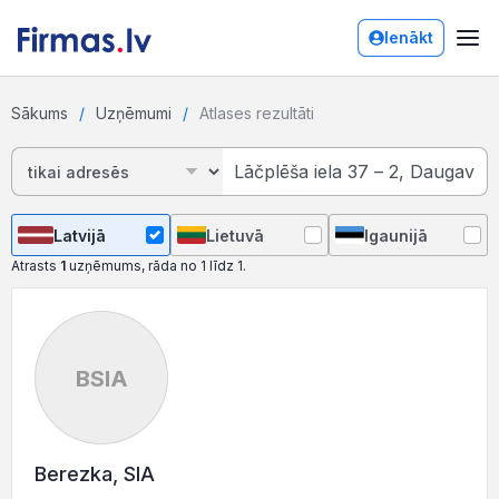
Ienākt
Sākums
Uzņēmumi
Atlases rezultāti
Latvijā
Lietuvā
Igaunijā
Atrasts
1
uzņēmums, rāda no 1 līdz 1.
BSIA
Berezka, SIA