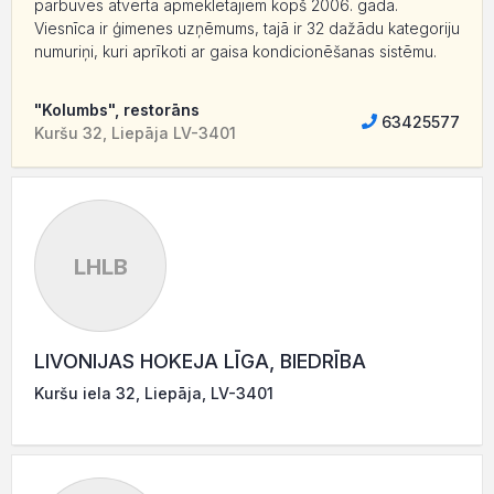
pārbūves atvērta apmeklētājiem kopš 2006. gada.
Viesnīca ir ģimenes uzņēmums, tajā ir 32 dažādu kategoriju
numuriņi, kuri aprīkoti ar gaisa kondicionēšanas sistēmu.
"Kolumbs", restorāns
63425577
Kuršu 32, Liepāja LV-3401
LHLB
LIVONIJAS HOKEJA LĪGA, BIEDRĪBA
Kuršu iela 32, Liepāja, LV-3401