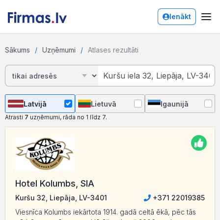
Ienākt
Sākums
Uzņēmumi
Atlases rezultāti
Latvijā
Lietuvā
Igaunijā
Atrasti
7
uzņēmumi, rāda no 1 līdz 7.
Hotel Kolumbs, SIA
Kuršu 32, Liepāja, LV-3401
+371 22019385
Viesnīca Kolumbs iekārtota 1914. gadā celtā ēkā, pēc tās