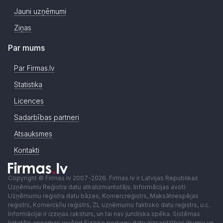
Jauni uzņēmumi
Ziņas
Par mums
Par Firmas.lv
Statistika
Licences
Sadarbības partneri
Atsauksmes
Kontakti
Copyright © Firmas.lv 2007-2026. Firmas.lv ir Latvijas Republikas
Uzņēmumu Reģistra datu atkalizmantotājs. Informācijas avoti:
Uzņēmumu reģistra datu bāzes, Komercreģistrs, Maksātnespējas
reģistrs, Komercķīlu reģistrs, ZL uzņēmumu faktisko datu reģistrs, u.c..
Informācijai ir izziņas raksturs, un tai nav juridiska spēka. Sistēmas
lietotājs apņemas ievērot Fizisko personu datu aizsardzības likumu un