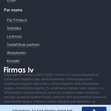
Par mums
Par Firmas.lv
Statistika
Licences
Sadarbības partneri
Atsauksmes
Kontakti
Copyright © Firmas.lv 2007-2026. Firmas.lv ir Latvijas Republikas
Uzņēmumu Reģistra datu atkalizmantotājs. Informācijas avoti:
Uzņēmumu reģistra datu bāzes, Komercreģistrs, Maksātnespējas
reģistrs, Komercķīlu reģistrs, ZL uzņēmumu faktisko datu reģistrs, u.c..
Informācijai ir izziņas raksturs, un tai nav juridiska spēka. Sistēmas
lietotājs apņemas ievērot Fizisko personu datu aizsardzības likumu un
Autortiesību likumu. Firmas.lv nenes atbildību par darbībām vai
lēmumiem, kas balstīti uz saņemto pakalpojumu. Lietotājam aizliegts
Informējam, ka šajā tīmekļa vietnē tiek
✖
izmantot jebkādas automatizētas sistēmas vai iekārtas (robotus)