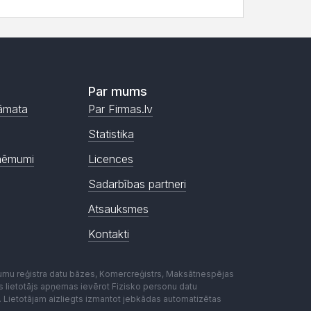
Par mums
āmata
Par Firmas.lv
Statistika
ņēmumi
Licences
Sadarbības partneri
Atsauksmes
Kontakti
mumu reģistra datu bāzes, Komercreģistrs, Maksātnespējas
ēmas lietotājs apņemas ievērot Fizisko personu datu
. Lietotājam aizliegts izmantot jebkādas automatizētas