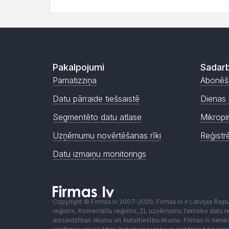
Pakalpojumi
Sadarb
Pamatizziņa
Abonēš
Datu pārraide tiešsaistē
Dienas 
Segmentēto datu atlase
Mikropi
Uzņēmumu novērtēšanas rīki
Reģistr
Datu izmaiņu monitorings
Copyright © Firmas.lv 2007-2026. Firmas.lv ir Latvijas Re
reģistrs, Komercķīlu reģistrs, ZL uzņēmumu faktisko datu reģ
aizsardzības likumu un Autortiesību likumu. Firmas.lv nen