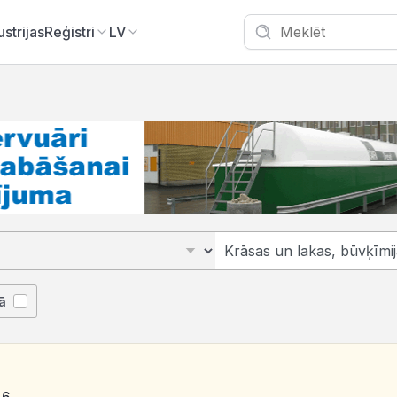
ustrijas
Reģistri
LV
ā
46