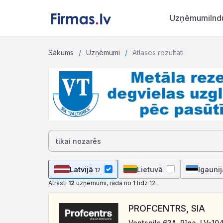
Uzņēmumi
Ind
Sākums
Uzņēmumi
Atlases rezultāti
Latvijā
Lietuvā
Igaunij
12
Atrasti
12
uzņēmumi, rāda no 1 līdz 12.
PROFCENTRS, SIA
Ventspils 63A, Rīga, LV-10