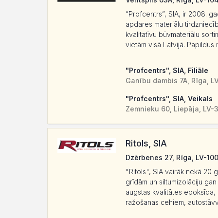
“Profcentrs”, SIA, ir 2008. 
apdares materiālu tirdzniecī
kvalitatīvu būvmateriālu sor
vietām visā Latvijā. Papildus 
"Profcentrs", SIA, Filiāle
Ganību dambis 7A, Rīga, L
"Profcentrs", SIA, Veikals
Zemnieku 60, Liepāja, LV-
Ritols, SIA
Dzērbenes 27, Rīga, LV-10
"Ritols", SIA vairāk nekā 20
grīdām un siltumizolāciju gan
augstas kvalitātes epoksīda, p
ražošanas cehiem, autostāvvie