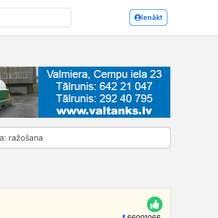
Ienākt
66001066