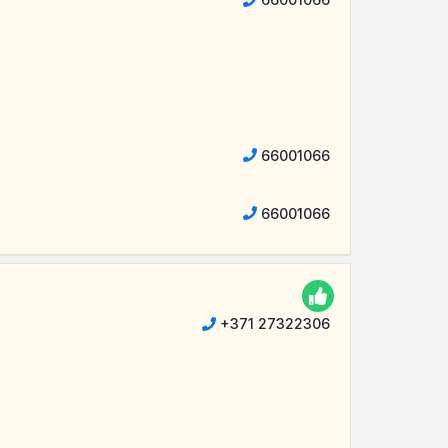
66001066
66001066
+371 27322306