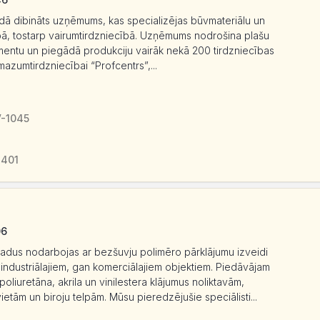
gadā dibināts uzņēmums, kas specializējas būvmateriālu un
bā, tostarp vairumtirdzniecībā. Uzņēmums nodrošina plašu
timentu un piegādā produkciju vairāk nekā 200 tirdzniecības
mazumtirdzniecībai “Profcentrs”,...
V-1045
3401
06
 gadus nodarbojas ar bezšuvju polimēro pārklājumu izveidi
 industriālajiem, gan komerciālajiem objektiem. Piedāvājam
oliuretāna, akrila un vinilestera klājumus noliktavām,
tām un biroju telpām. Mūsu pieredzējušie speciālisti...