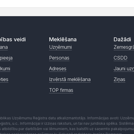
ības veidi
Meklēšana
Dažādi
ana
Uzņēmumi
Zemesgr
pieeja
Personas
CSDD
rkumi
Adreses
Jauni uz
ēties
Izvērstā meklēšana
Ziņas
TOP firmas
publikas Uzņēmumu Reģistra datu atkalizmantotājs. Informācijas avoti: Uzņē
istrs, u.c.. Informācijai ir izziņas raksturs, un tai nav juridiska spēka. Sist
es atbildību par darbībām vai lēmumiem, kas balstīti uz saņemto pakalpojumu