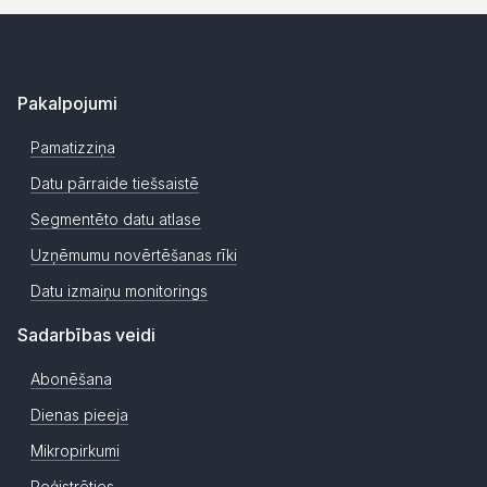
Pakalpojumi
Pamatizziņa
Datu pārraide tiešsaistē
Segmentēto datu atlase
Uzņēmumu novērtēšanas rīki
Datu izmaiņu monitorings
Sadarbības veidi
Abonēšana
Dienas pieeja
Mikropirkumi
Reģistrēties