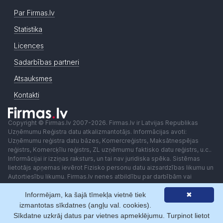
Par Firmas.lv
Statistika
Licences
Sadarbības partneri
Atsauksmes
Kontakti
Copyright © Firmas.lv 2007-2026. Firmas.lv ir Latvijas Republikas
Uzņēmumu Reģistra datu atkalizmantotājs. Informācijas avoti:
Uzņēmumu reģistra datu bāzes, Komercreģistrs, Maksātnespējas
reģistrs, Komercķīlu reģistrs, ZL uzņēmumu faktisko datu reģistrs, u.c..
Informācijai ir izziņas raksturs, un tai nav juridiska spēka. Sistēmas
lietotājs apņemas ievērot Fizisko personu datu aizsardzības likumu un
Autortiesību likumu. Firmas.lv nenes atbildību par darbībām vai
lēmumiem, kas balstīti uz saņemto pakalpojumu. Lietotājam aizliegts
Informējam, ka šajā tīmekļa vietnē tiek
✖
izmantot jebkādas automatizētas sistēmas vai iekārtas (robotus)
piekļuvei sistēmai bez rakstiskas saskaņošanas ar Firmas.lv. Galvenā
izmantotas sīkdatnes (angļu val. cookies).
redaktore: Ingūna Pempere.
Sīkdatne uzkrāj datus par vietnes apmeklējumu. Turpinot lietot
Lietošanas noteikumi
Privātuma politika
Norēķini ar