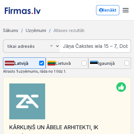
Ienākt
Sākums
Uzņēmumi
Atlases rezultāti
Latvijā
Lietuvā
Igaunijā
Atrasts
1
uzņēmums, rāda no 1 līdz 1.
KĀRKLIŅŠ UN ĀBELE ARHITEKTI, IK