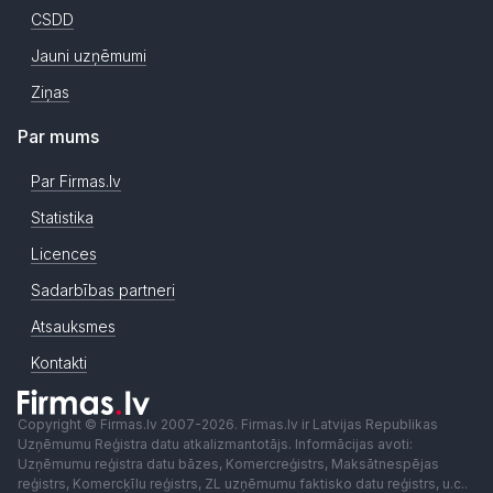
CSDD
Jauni uzņēmumi
Ziņas
Par mums
Par Firmas.lv
Statistika
Licences
Sadarbības partneri
Atsauksmes
Kontakti
Copyright © Firmas.lv 2007-2026. Firmas.lv ir Latvijas Republikas
Uzņēmumu Reģistra datu atkalizmantotājs. Informācijas avoti:
Uzņēmumu reģistra datu bāzes, Komercreģistrs, Maksātnespējas
reģistrs, Komercķīlu reģistrs, ZL uzņēmumu faktisko datu reģistrs, u.c..