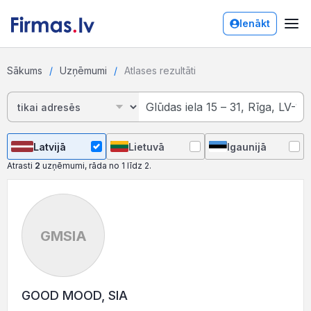
Ienākt
Sākums
Uzņēmumi
Atlases rezultāti
Latvijā
Lietuvā
Igaunijā
Atrasti
2
uzņēmumi, rāda no 1 līdz 2.
GMSIA
GOOD MOOD, SIA