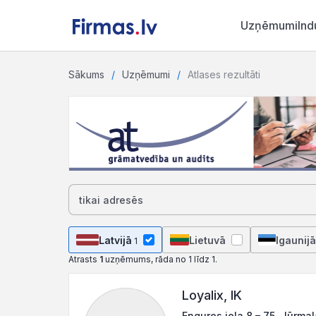
Uzņēmumi
Ind
Sākums
Uzņēmumi
Atlases rezultāti
Latvijā
Lietuvā
Igaunijā
1
Atrasts
1
uzņēmums, rāda no 1 līdz 1.
Loyalix, IK
Engures iela 8 – 75, Jūrma