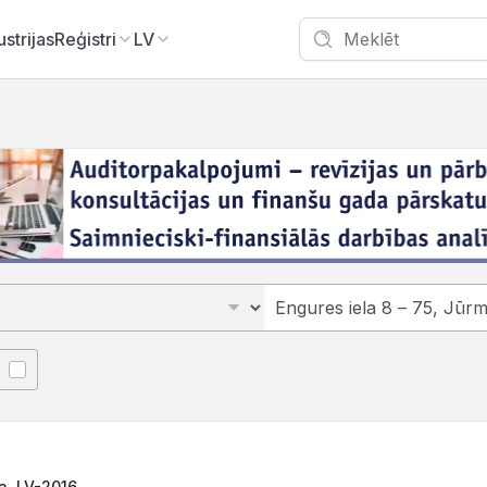
ustrijas
Reģistri
LV
la, LV-2016