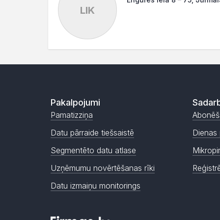
LIK
Pakalpojumi
Sadarb
Pamatizziņa
Abonēš
Datu pārraide tiešsaistē
Dienas 
Segmentēto datu atlase
Mikropi
Uzņēmumu novērtēšanas rīki
Reģistr
Datu izmaiņu monitorings