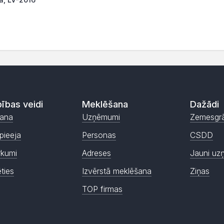
ības veidi
Meklēšana
Dažādi
ana
Uzņēmumi
Zemesgr
pieeja
Personas
CSDD
rkumi
Adreses
Jauni uz
ēties
Izvērstā meklēšana
Ziņas
TOP firmas