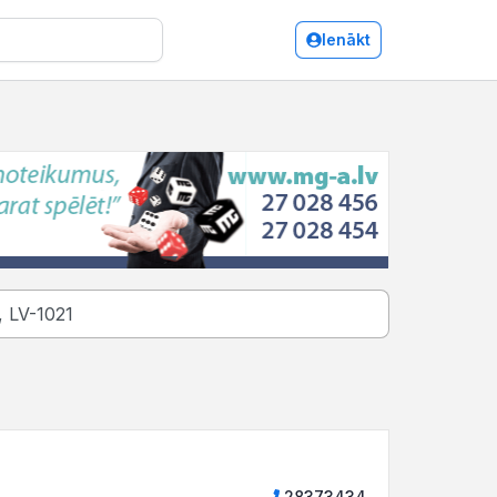
Ienākt
28373434