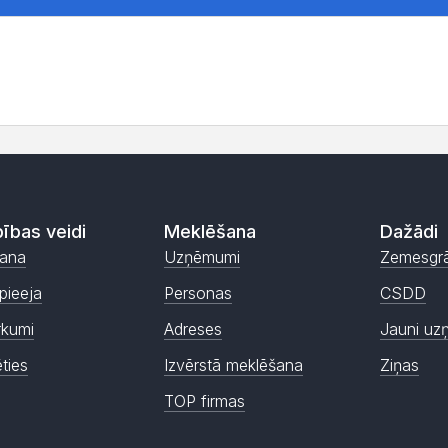
ības veidi
Meklēšana
Dažādi
ana
Uzņēmumi
Zemesgr
pieeja
Personas
CSDD
rkumi
Adreses
Jauni uz
ēties
Izvērstā meklēšana
Ziņas
TOP firmas