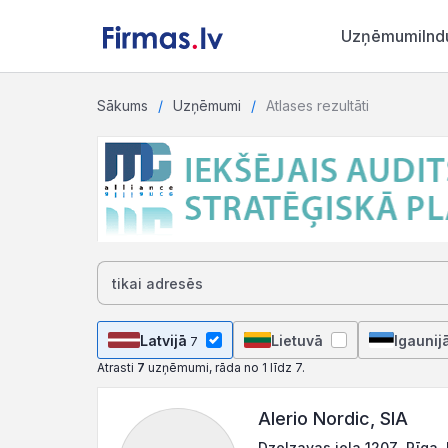
Uzņēmumi
Ind
Sākums
Uzņēmumi
Atlases rezultāti
Latvijā
Lietuvā
Igaunij
7
Atrasti
7
uzņēmumi, rāda no 1 līdz 7.
Alerio Nordic, SIA
Dzelzavas iela 120Z, Rīga,