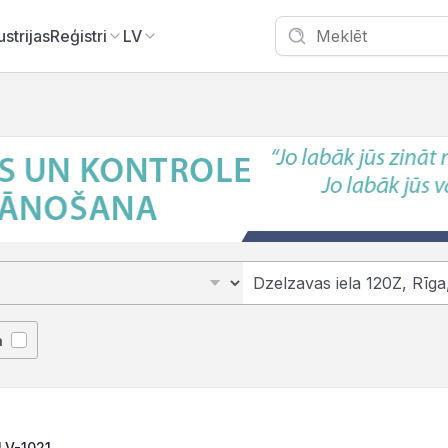
ustrijas
Reģistri
LV
ā
 LV-1021