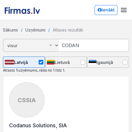
Ienākt
Sākums
Uzņēmumi
Atlases rezultāti
Latvijā
Lietuvā
Igaunijā
Atrasts
1
uzņēmums, rāda no 1 līdz 1.
CSSIA
Codanus Solutions, SIA