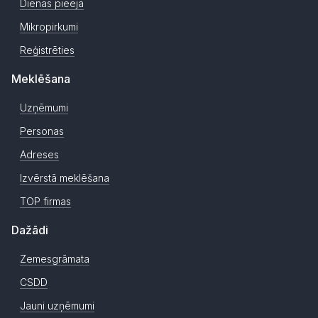
Dienas pieeja
Mikropirkumi
Reģistrēties
Meklēšana
Uzņēmumi
Personas
Adreses
Izvērstā meklēšana
TOP firmas
Dažādi
Zemesgrāmata
CSDD
Jauni uzņēmumi