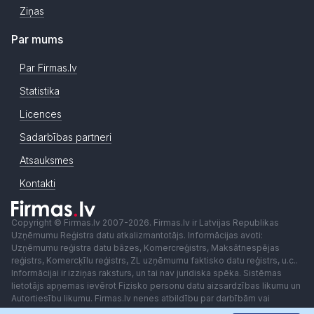
Ziņas
Par mums
Par Firmas.lv
Statistika
Licences
Sadarbības partneri
Atsauksmes
Kontakti
Copyright © Firmas.lv 2007-2026. Firmas.lv ir Latvijas Republikas
Uzņēmumu Reģistra datu atkalizmantotājs. Informācijas avoti:
Uzņēmumu reģistra datu bāzes, Komercreģistrs, Maksātnespējas
reģistrs, Komercķīlu reģistrs, ZL uzņēmumu faktisko datu reģistrs, u.c..
Informācijai ir izziņas raksturs, un tai nav juridiska spēka. Sistēmas
lietotājs apņemas ievērot Fizisko personu datu aizsardzības likumu un
Autortiesību likumu. Firmas.lv nenes atbildību par darbībām vai
lēmumiem, kas balstīti uz saņemto pakalpojumu. Lietotājam aizliegts