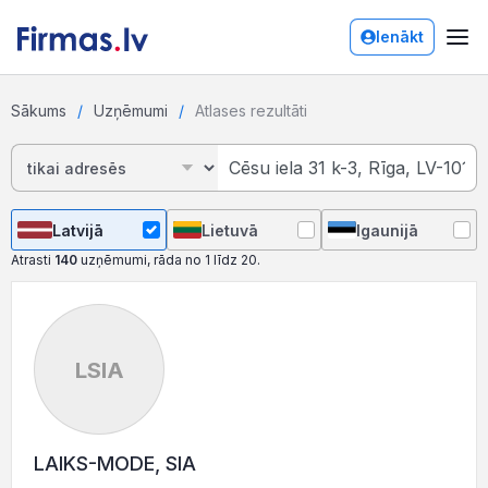
Ienākt
Sākums
Uzņēmumi
Atlases rezultāti
Latvijā
Lietuvā
Igaunijā
Atrasti
140
uzņēmumi, rāda no 1 līdz 20.
LSIA
LAIKS-MODE, SIA