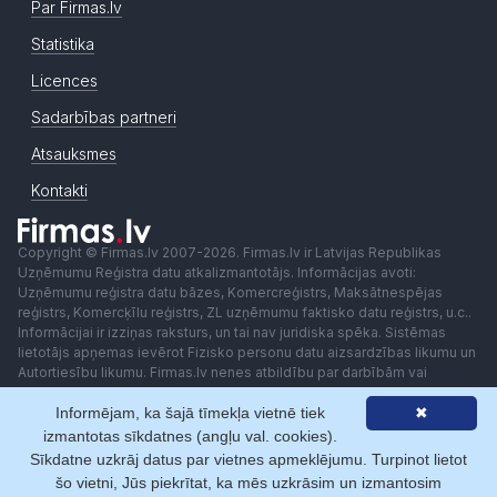
Par Firmas.lv
Statistika
Licences
Sadarbības partneri
Atsauksmes
Kontakti
Copyright © Firmas.lv 2007-2026. Firmas.lv ir Latvijas Republikas
Uzņēmumu Reģistra datu atkalizmantotājs. Informācijas avoti:
Uzņēmumu reģistra datu bāzes, Komercreģistrs, Maksātnespējas
reģistrs, Komercķīlu reģistrs, ZL uzņēmumu faktisko datu reģistrs, u.c..
Informācijai ir izziņas raksturs, un tai nav juridiska spēka. Sistēmas
lietotājs apņemas ievērot Fizisko personu datu aizsardzības likumu un
Autortiesību likumu. Firmas.lv nenes atbildību par darbībām vai
lēmumiem, kas balstīti uz saņemto pakalpojumu. Lietotājam aizliegts
Informējam, ka šajā tīmekļa vietnē tiek
✖
izmantot jebkādas automatizētas sistēmas vai iekārtas (robotus)
piekļuvei sistēmai bez rakstiskas saskaņošanas ar Firmas.lv. Galvenā
izmantotas sīkdatnes (angļu val. cookies).
redaktore: Ingūna Pempere.
Sīkdatne uzkrāj datus par vietnes apmeklējumu. Turpinot lietot
Lietošanas noteikumi
Privātuma politika
Norēķini ar
šo vietni, Jūs piekrītat, ka mēs uzkrāsim un izmantosim