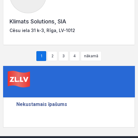
Klimats Solutions, SIA
Cēsu iela 31 k-3, Rīga, LV-1012
1
2
3
4
nākamā