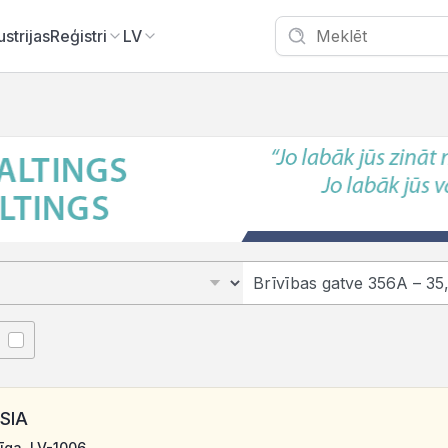
ustrijas
Reģistri
LV
 SIA
Rīga, LV-1006