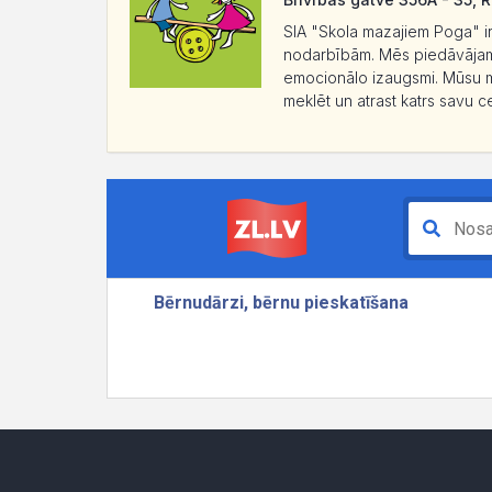
SIA "Skola mazajiem Poga" ir 
nodarbībām. Mēs piedāvājam pi
emocionālo izaugsmi. Mūsu mēr
meklēt un atrast katrs savu ce