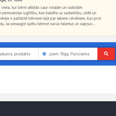
vieta, kur bērni attīstās caur rotaļām un radošām
rmsskolas izglītību, kas balstīta uz sadarbību, iztēli un
ķis ir palīdzēt bērniem kļūt par labiem cilvēkiem, kuri prot
ļu, lai pieaugot spētu īstenot savus talantus un sapņus....