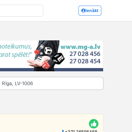
Ienākt
+371 26596468