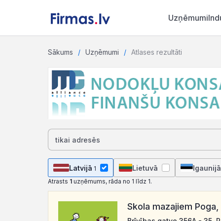
Uzņēmumi
Ind
Sākums
Uzņēmumi
Atlases rezultāti
Latvijā
Lietuvā
Igaunijā
1
Atrasts
1
uzņēmums, rāda no 1 līdz 1.
Skola mazajiem Poga,
Brīvības gatve 356A - 35, 