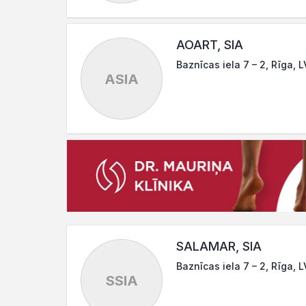
AOART, SIA
Baznīcas iela 7 – 2, Rīga, 
ASIA
SALAMAR, SIA
Baznīcas iela 7 – 2, Rīga, 
SSIA