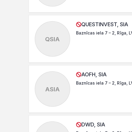
QUESTINVEST, SIA
Baznīcas iela 7 – 2, Rīga, 
QSIA
AOFH, SIA
Baznīcas iela 7 – 2, Rīga, 
ASIA
DWD, SIA