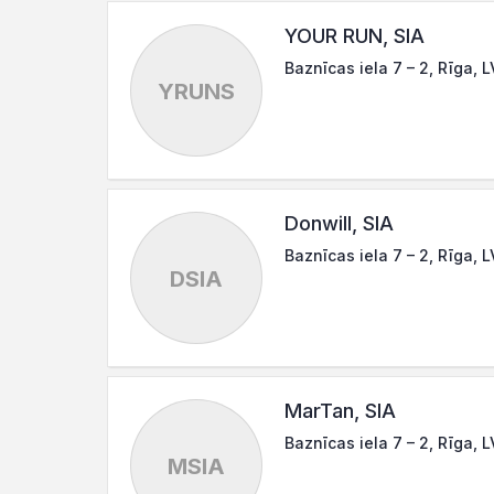
YOUR RUN, SIA
Baznīcas iela 7 – 2, Rīga, 
YRUNS
Donwill, SIA
Baznīcas iela 7 – 2, Rīga, 
DSIA
MarTan, SIA
Baznīcas iela 7 – 2, Rīga, 
MSIA