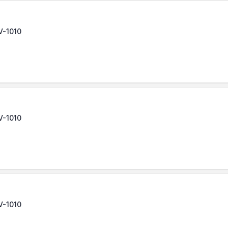
LV-1010
LV-1010
LV-1010