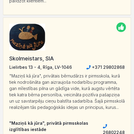
palīdzot klientiem...
Skolmeistars, SIA
Lielirbes 13 - 4, Rīga, LV-1046
+371 29802868
"Maziņš kā jūra", privātais bērnudārzs ir pirmsskola, kurā
tiek nodrošināta gan aizraujoša nodarbību programma,
gan mīlestības pilna un gādīga vide, kurā augstu vērtēta
tiek katra bērna personība, veicināta pozitīva pašapziņa
un uz savstarpēju cieņu balstīta sadarbība. Šajā pirmsskolā
realizējam tās pedagoģiskās idejas un principus, kurus...
"Maziņš kā jūra", privātā pirmsskolas
izglītības iestāde
26802248