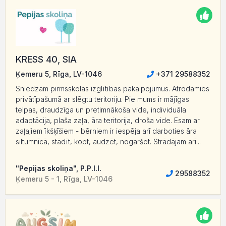
KRESS 40, SIA
Ķemeru 5, Rīga, LV-1046
+371 29588352
Sniedzam pirmsskolas izglītības pakalpojumus. Atrodamies
privātīpašumā ar slēgtu teritoriju. Pie mums ir mājīgas
telpas, draudzīga un pretimnākoša vide, individuāla
adaptācija, plaša zaļa, āra teritorija, droša vide. Esam ar
zaļajiem īkšķīšiem - bērniem ir iespēja arī darboties āra
siltumnīcā, stādīt, kopt, audzēt, nogaršot. Strādājam arī...
"Pepijas skoliņa", P.P.I.I.
29588352
Ķemeru 5 - 1, Rīga, LV-1046