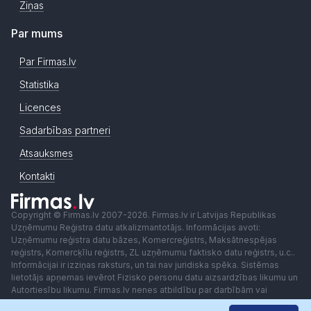
Ziņas
Par mums
Par Firmas.lv
Statistika
Licences
Sadarbības partneri
Atsauksmes
Kontakti
Copyright © Firmas.lv 2007-2026. Firmas.lv ir Latvijas Republikas
Uzņēmumu Reģistra datu atkalizmantotājs. Informācijas avoti:
Uzņēmumu reģistra datu bāzes, Komercreģistrs, Maksātnespējas
reģistrs, Komercķīlu reģistrs, ZL uzņēmumu faktisko datu reģistrs, u.c..
Informācijai ir izziņas raksturs, un tai nav juridiska spēka. Sistēmas
lietotājs apņemas ievērot Fizisko personu datu aizsardzības likumu un
Autortiesību likumu. Firmas.lv nenes atbildību par darbībām vai
lēmumiem, kas balstīti uz saņemto pakalpojumu. Lietotājam aizliegts