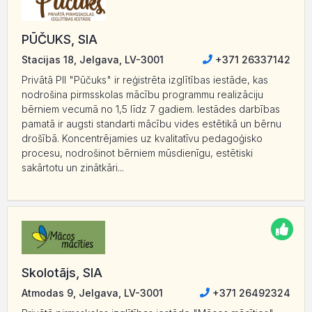
PŪČUKS, SIA
Stacijas 18, Jelgava, LV-3001
+371 26337142
Privātā PII "Pūčuks" ir reģistrēta izglītības iestāde, kas
nodrošina pirmsskolas mācību programmu realizāciju
bērniem vecumā no 1,5 līdz 7 gadiem. Iestādes darbības
pamatā ir augsti standarti mācību vides estētikā un bērnu
drošībā. Koncentrējamies uz kvalitatīvu pedagoģisko
procesu, nodrošinot bērniem mūsdienīgu, estētiski
sakārtotu un zinātkāri...
Skolotājs, SIA
Atmodas 9, Jelgava, LV-3001
+371 26492324