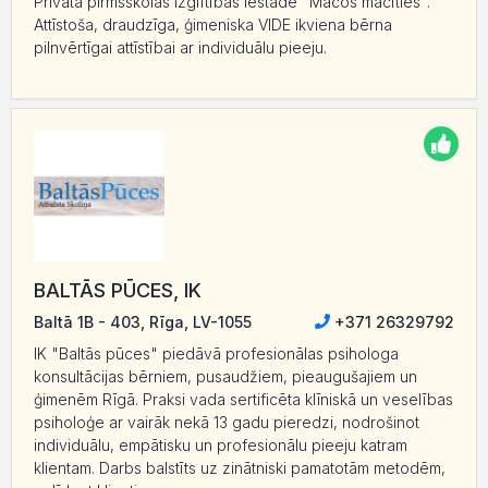
Privātā pirmsskolas izglītības iestāde "Mācos mācīties".
Attīstoša, draudzīga, ģimeniska VIDE ikviena bērna
pilnvērtīgai attīstībai ar individuālu pieeju.
BALTĀS PŪCES, IK
Baltā 1B - 403, Rīga, LV-1055
+371 26329792
IK "Baltās pūces" piedāvā profesionālas psihologa
konsultācijas bērniem, pusaudžiem, pieaugušajiem un
ģimenēm Rīgā. Praksi vada sertificēta klīniskā un veselības
psiholoģe ar vairāk nekā 13 gadu pieredzi, nodrošinot
individuālu, empātisku un profesionālu pieeju katram
klientam. Darbs balstīts uz zinātniski pamatotām metodēm,