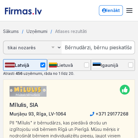
Ienākt
Sākums
Uzņēmumi
Atlases rezultāti
Latvijā
Lietuvā
Igaunijā
Atrasti
456
uzņēmumi, rāda no 1 līdz 20.
Mīlulis, SIA
Murjāņu 93, Rīga, LV-1064
+371 29177268
PII "Mīlulis" ir bērnudārzs, kas piedāvā drošu un
izglītojošu vidi bērniem Rīgā un Pierīgā. Mūsu mērķis ir
nodrošināt bērniem individualizētu pieeju, ļaujot viņiem