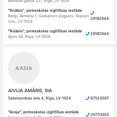
Brīvības gatve 221, Rīga, LV-1039
"Knābis", pirmsskolas izglītības iestāde
Berģi, Akmeņu 1, Garkalnes pagasts, Ropažu
29192944
nov., LV-1024
"Knābis", pirmsskolas izglītības iestāde
29192944
Apes 3A, Rīga, LV-1039
AASIA
AIVIJA AMĀRIS, SIA
Salamandras iela 4, Rīga, LV-1024
67524597
"Aivija", pirmsskolas izglītības iestāde
29733553