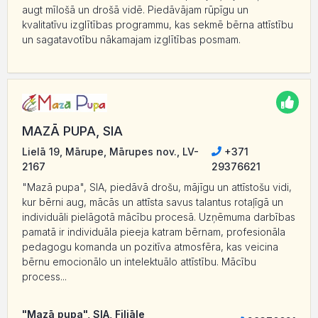
augt mīlošā un drošā vidē. Piedāvājam rūpīgu un
kvalitatīvu izglītības programmu, kas sekmē bērna attīstību
un sagatavotību nākamajam izglītības posmam.
MAZĀ PUPA, SIA
Lielā 19, Mārupe, Mārupes nov., LV-
+371
2167
29376621
"Mazā pupa", SIA, piedāvā drošu, mājīgu un attīstošu vidi,
kur bērni aug, mācās un attīsta savus talantus rotaļīgā un
individuāli pielāgotā mācību procesā. Uzņēmuma darbības
pamatā ir individuāla pieeja katram bērnam, profesionāla
pedagogu komanda un pozitīva atmosfēra, kas veicina
bērnu emocionālo un intelektuālo attīstību. Mācību
process...
"Mazā pupa", SIA, Filiāle