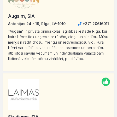
Augsim, SIA
Antonijas 24 - 19, Rīga, LV-1010
+371 20616011
"Augsim" ir privāta pirmsskolas izglītības iestāde Rīgā, kur
katrs bērns tiek uzņemts ar rūpēm, cieņu un sirsnību. Mūsu
mērķis ir radīt drošu, mierīgu un iedvesmojošu vidi, kurā
bērni var attīstīt savas zināšanas, prasmes un personību
atbilstoši savam vecumam un individuālajām vajadzībām.
Ikdienā veicinām bērnu zinātkāri, patstāvību...
Studiums, SIA