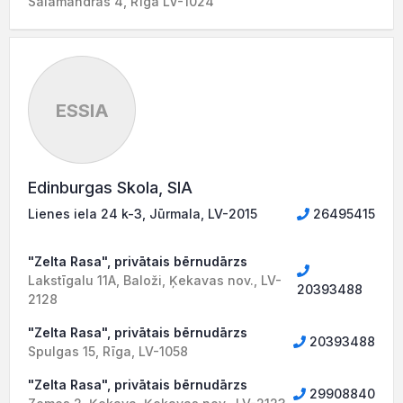
Salamandras 4, Rīga LV-1024
ESSIA
Edinburgas Skola, SIA
Lienes iela 24 k-3, Jūrmala, LV-2015
26495415
"Zelta Rasa", privātais bērnudārzs
Lakstīgalu 11A, Baloži, Ķekavas nov., LV-
20393488
2128
"Zelta Rasa", privātais bērnudārzs
20393488
Spulgas 15, Rīga, LV-1058
"Zelta Rasa", privātais bērnudārzs
29908840