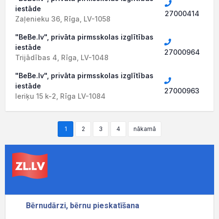
iestāde
27000414
Zaļenieku 36, Rīga, LV-1058
"BeBe.lv", privāta pirmsskolas izglītības
iestāde
27000964
Trijādības 4, Rīga, LV-1048
"BeBe.lv", privāta pirmsskolas izglītības
iestāde
27000963
Ieriķu 15 k-2, Rīga LV-1084
1
2
3
4
nākamā