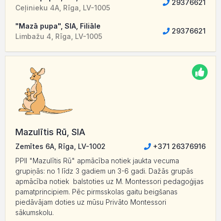
29376621
Ceļinieku 4A, Rīga, LV-1005
"Mazā pupa", SIA, Filiāle
29376621
Limbažu 4, Rīga, LV-1005
Mazulītis Rū, SIA
Zemītes 6A, Rīga, LV-1002
+371 26376916
PPII "Mazulītis Rū" apmācība notiek jaukta vecuma
grupiņās: no 1 līdz 3 gadiem un 3-6 gadi. Dažās grupās
apmācība notiek balstoties uz M. Montessori pedagoģijas
pamatprincipiem. Pēc pirmsskolas gaitu beigšanas
piedāvājam doties uz mūsu Privāto Montessori
sākumskolu.