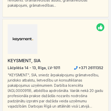
revidents. Grāmatvedības audits, grāmatvedības
pakalpojumi, grāmatvedības...
KEYSMENT, SIA
Lāčplēša 14 - 13, Rīga, LV-1011
+371 26111352
"KEYSMENT", SIA, sniedz ārpakalpojumu grāmatvedību,
juridisko atbalstu, lietvedību un konsultēšanas
pakalpojumus uzņēmumiem. Darbība licencēta
(AGL0000919), atbildība apdrošināta. Vairāk nekā 20 gadu
profesionāla prakse dažādās nozarēs nodrošina
padziļinātu izpratni par dažāda veida uzņēmumu
vajadzībām. Darbojas Rīgā un attālināti visā Latvijā....