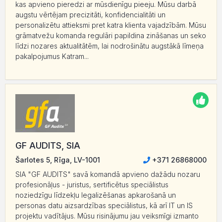
kas apvieno pieredzi ar mūsdienīgu pieeju. Mūsu darbā
augstu vērtējam precizitāti, konfidencialitāti un
personalizētu attieksmi pret katra klienta vajadzībām. Mūsu
grāmatvežu komanda regulāri papildina zināšanas un seko
līdzi nozares aktualitātēm, lai nodrošinātu augstākā līmeņa
pakalpojumus Katram...
GF AUDITS, SIA
Šarlotes 5, Rīga, LV-1001
+371 26868000
SIA "GF AUDITS" savā komandā apvieno dažādu nozaru
profesionāļus - juristus, sertificētus speciālistus
noziedzīgu līdzekļu legalizēšanas apkarošanā un
personas datu aizsardzības speciālistus, kā arī IT un IS
projektu vadītājus. Mūsu risinājumu jau veiksmīgi izmanto