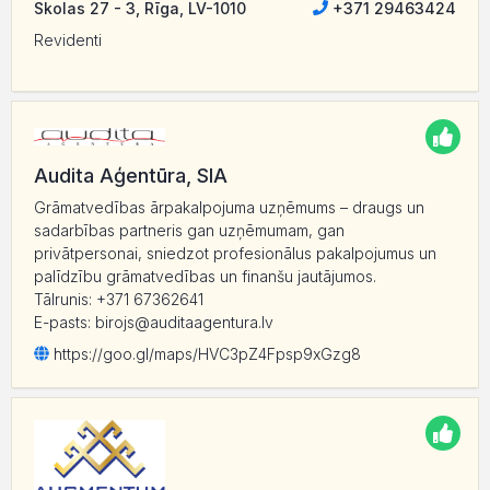
Skolas 27 - 3, Rīga, LV-1010
+371 29463424
Revidenti
Audita Aģentūra, SIA
Grāmatvedības ārpakalpojuma uzņēmums – draugs un
sadarbības partneris gan uzņēmumam, gan
privātpersonai, sniedzot profesionālus pakalpojumus un
palīdzību grāmatvedības un finanšu jautājumos.
Tālrunis: +371 67362641
E-pasts: birojs@auditaagentura.lv
https:/
/
goo.gl/
maps/
HVC3pZ4Fpsp9xGzg8