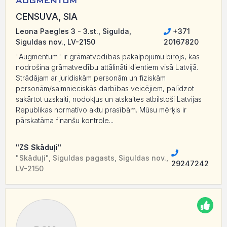
CENSUVA, SIA
Leona Paegles 3 - 3.st., Sigulda,
+371
Siguldas nov., LV-2150
20167820
"Augmentum" ir grāmatvedības pakalpojumu birojs, kas
nodrošina grāmatvedību attālināti klientiem visā Latvijā.
Strādājam ar juridiskām personām un fiziskām
personām/saimnieciskās darbības veicējiem, palīdzot
sakārtot uzskaiti, nodokļus un atskaites atbilstoši Latvijas
Republikas normatīvo aktu prasībām. Mūsu mērķis ir
pārskatāma finanšu kontrole...
"ZS Skāduļi"
"Skāduļi", Siguldas pagasts, Siguldas nov.,
29247242
LV-2150