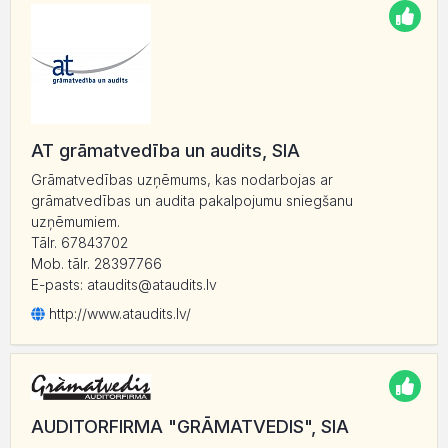
AT grāmatvedība un audits, SIA
Grāmatvedības uzņēmums, kas nodarbojas ar
grāmatvedības un audita pakalpojumu sniegšanu
uzņēmumiem.
Tālr. 67843702
Mob. tālr. 28397766
E-pasts: ataudits@ataudits.lv
http:/
/
www.ataudits.lv/
AUDITORFIRMA "GRĀMATVEDIS", SIA