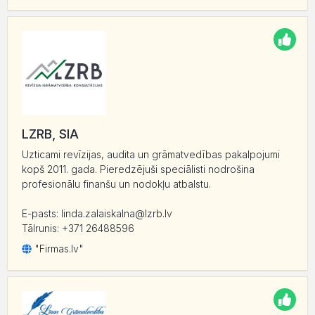
LZRB, SIA
Uzticami revīzijas, audita un grāmatvedības pakalpojumi
kopš 2011. gada. Pieredzējuši speciālisti nodrošina
profesionālu finanšu un nodokļu atbalstu.
E-pasts: linda.zalaiskalna@lzrb.lv
Tālrunis: +371 26488596
"Firmas.lv"