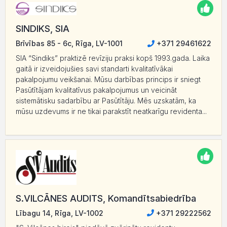
SINDIKS, SIA
Brīvības 85 - 6c, Rīga, LV-1001
+371 29461622
SIA “Sindiks” praktizē revīziju praksi kopš 1993.gada. Laika
gaitā ir izveidojušies savi standarti kvalitatīvākai
pakalpojumu veikšanai. Mūsu darbības princips ir sniegt
Pasūtītājam kvalitatīvus pakalpojumus un veicināt
sistemātisku sadarbību ar Pasūtītāju. Mēs uzskatām, ka
mūsu uzdevums ir ne tikai parakstīt neatkarīgu revidenta...
S.VILCĀNES AUDITS, Komandītsabiedrība
Lībagu 14, Rīga, LV-1002
+371 29222562