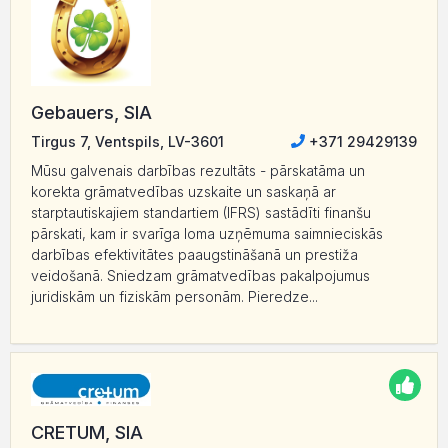
Gebauers, SIA
Tirgus 7, Ventspils, LV-3601
+371 29429139
Mūsu galvenais darbības rezultāts - pārskatāma un
korekta grāmatvedības uzskaite un saskaņā ar
starptautiskajiem standartiem (IFRS) sastādīti finanšu
pārskati, kam ir svarīga loma uzņēmuma saimnieciskās
darbības efektivitātes paaugstināšanā un prestiža
veidošanā. Sniedzam grāmatvedības pakalpojumus
juridiskām un fiziskām personām. Pieredze...
CRETUM, SIA