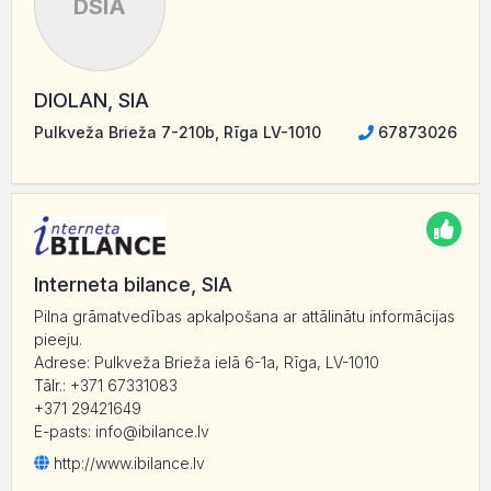
DSIA
DIOLAN, SIA
Pulkveža Brieža 7-210b, Rīga LV-1010
67873026
Interneta bilance, SIA
Pilna grāmatvedības apkalpošana ar attālinātu informācijas
pieeju.
Adrese: Pulkveža Brieža ielā 6-1a, Rīga, LV-1010
Tālr.: +371 67331083
+371 29421649
E-pasts: info@ibilance.lv
http:/
/
www.ibilance.lv