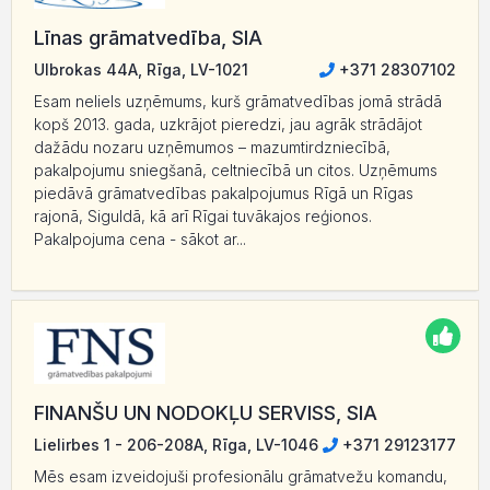
Līnas grāmatvedība, SIA
Ulbrokas 44A, Rīga, LV-1021
+371 28307102
Esam neliels uzņēmums, kurš grāmatvedības jomā strādā
kopš 2013. gada, uzkrājot pieredzi, jau agrāk strādājot
dažādu nozaru uzņēmumos – mazumtirdzniecībā,
pakalpojumu sniegšanā, celtniecībā un citos. Uzņēmums
piedāvā grāmatvedības pakalpojumus Rīgā un Rīgas
rajonā, Siguldā, kā arī Rīgai tuvākajos reģionos.
Pakalpojuma cena - sākot ar...
FINANŠU UN NODOKĻU SERVISS, SIA
Lielirbes 1 - 206-208A, Rīga, LV-1046
+371 29123177
Mēs esam izveidojuši profesionālu grāmatvežu komandu,