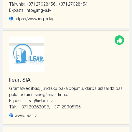
Tālrunis: +371 27028456, +371 27028454
E-pasts: info@mg-a.lv
https:/
/
www.mg-a.lv/
Ilear, SIA
Grāmatvedības, juridisku pakalpojumu, darba aizsardzības
pakalpojumu sniegšanas firma.
E-pasts: ilear@inbox.lv
Tālr.: +371 29262098, +371 29905195
www.ilear.lv