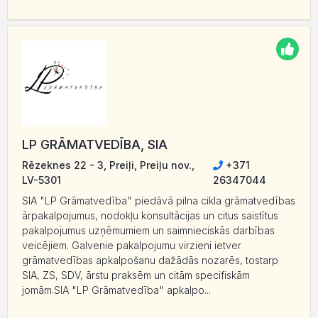
LP GRĀMATVEDĪBA, SIA
Rēzeknes 22 - 3, Preiļi, Preiļu nov.,
+371
LV-5301
26347044
SIA "LP Grāmatvedība" piedāvā pilna cikla grāmatvedības
ārpakalpojumus, nodokļu konsultācijas un citus saistītus
pakalpojumus uzņēmumiem un saimnieciskās darbības
veicējiem. Galvenie pakalpojumu virzieni ietver
grāmatvedības apkalpošanu dažādās nozarēs, tostarp
SIA, ZS, SDV, ārstu praksēm un citām specifiskām
jomām.SIA "LP Grāmatvedība" apkalpo...