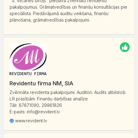
"S. Vilcānes birojs" piedāvā zvērinātu revidentu
pakalpojumus. Grāmatvedības un finanšu konsultācijas pie
speciālista. Piedāvājumā auditu veikšana, finanšu
plānošana, grāmatvedības pakalpojumi.
Revidentu firma NM, SIA
Zvērināta revidenta pakalpojumi. Auditori. Audits atbilstoši
LR prasībām. Finanšu darbības analīze
Tālr. 67871090, 29961826
E-pasts: info@revident.lv
www.revident.lv