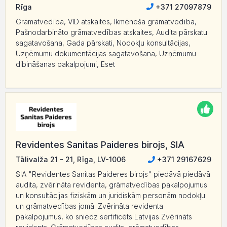
Rīga
+371 27097879
Grāmatvedība, VID atskaites, Ikmēneša grāmatvedība,
Pašnodarbināto grāmatvedības atskaites, Audita pārskatu
sagatavošana, Gada pārskati, Nodokļu konsultācijas,
Uzņēmumu dokumentācijas sagatavošana, Uzņēmumu
dibināšanas pakalpojumi, Eset
Revidentes Sanitas Paideres birojs, SIA
Tālivalža 21 - 21, Rīga, LV-1006
+371 29167629
SIA "Revidentes Sanitas Paideres birojs" piedāvā piedāvā
audita, zvērināta revidenta, grāmatvedības pakalpojumus
un konsultācijas fiziskām un juridiskām personām nodokļu
un grāmatvedības jomā. Zvērināta revidenta
pakalpojumus, ko sniedz sertificēts Latvijas Zvērināts