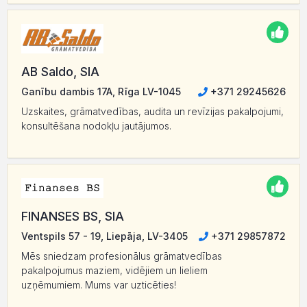
AB Saldo, SIA
Ganību dambis 17A, Rīga LV-1045
+371 29245626
Uzskaites, grāmatvedības, audita un revīzijas pakalpojumi,
konsultēšana nodokļu jautājumos.
FINANSES BS, SIA
Ventspils 57 - 19, Liepāja, LV-3405
+371 29857872
Mēs sniedzam profesionālus grāmatvedības
pakalpojumus maziem, vidējiem un lieliem
uzņēmumiem. Mums var uzticēties!