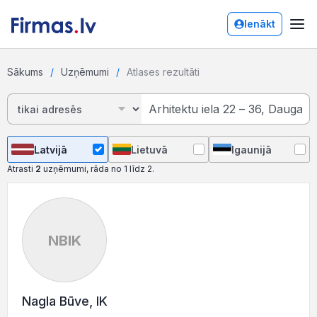
Ienākt
Sākums
Uzņēmumi
Atlases rezultāti
Latvijā
Lietuvā
Igaunijā
Atrasti
2
uzņēmumi, rāda no 1 līdz 2.
NBIK
Nagla Būve, IK