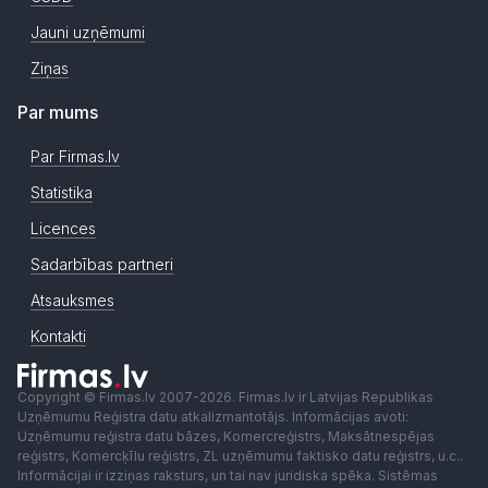
Jauni uzņēmumi
Ziņas
Par mums
Par Firmas.lv
Statistika
Licences
Sadarbības partneri
Atsauksmes
Kontakti
Copyright © Firmas.lv 2007-2026. Firmas.lv ir Latvijas Republikas
Uzņēmumu Reģistra datu atkalizmantotājs. Informācijas avoti:
Uzņēmumu reģistra datu bāzes, Komercreģistrs, Maksātnespējas
reģistrs, Komercķīlu reģistrs, ZL uzņēmumu faktisko datu reģistrs, u.c..
Informācijai ir izziņas raksturs, un tai nav juridiska spēka. Sistēmas