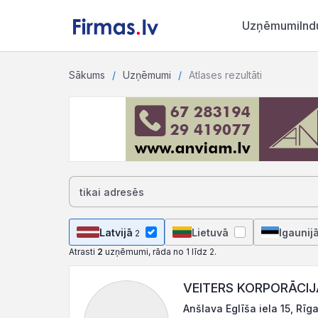
Uzņēmumi
Ind
Sākums
Uzņēmumi
Atlases rezultāti
Latvijā
Lietuvā
Igaunij
2
Atrasti
2
uzņēmumi, rāda no 1 līdz 2.
VEITERS KORPORĀCIJA
Anšlava Eglīša iela 15, Rīg