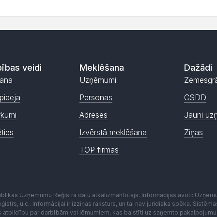
ības veidi
Meklēšana
Dažādi
ana
Uzņēmumi
Zemesgr
pieeja
Personas
CSDD
rkumi
Adreses
Jauni uz
ēties
Izvērstā meklēšana
Ziņas
TOP firmas
publikas Uzņēmumu Reģistra datu atkalizmantotājs. Informācijas avoti: Uzņē
istrs, u.c.. Informācijai ir izziņas raksturs, un tai nav juridiska spēka. Sist
es atbildību par darbībām vai lēmumiem, kas balstīti uz saņemto pakalpojumu