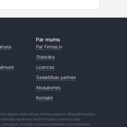
Par mums
āmata
Par Firmas.lv
Statistika
ņēmumi
Licences
Sadarbības partneri
Atsauksmes
Kontakti
mumu reģistra datu bāzes, Komercreģistrs, Maksātnespējas
ēmas lietotājs apņemas ievērot Fizisko personu datu
. Lietotājam aizliegts izmantot jebkādas automatizētas