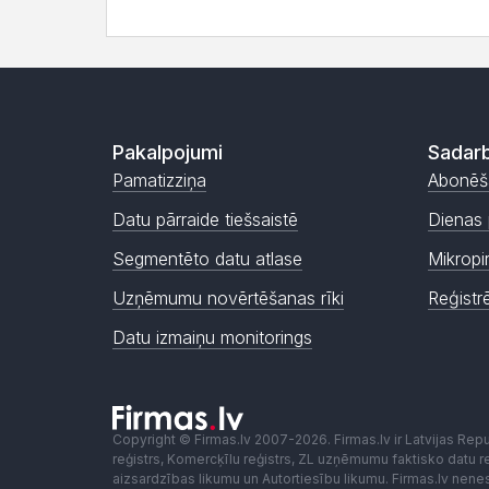
Pakalpojumi
Sadarb
Pamatizziņa
Abonēš
Datu pārraide tiešsaistē
Dienas 
Segmentēto datu atlase
Mikropi
Uzņēmumu novērtēšanas rīki
Reģistr
Datu izmaiņu monitorings
Copyright © Firmas.lv 2007-2026. Firmas.lv ir Latvijas Re
reģistrs, Komercķīlu reģistrs, ZL uzņēmumu faktisko datu reģ
aizsardzības likumu un Autortiesību likumu. Firmas.lv nen