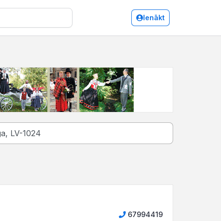
Ienākt
67994419