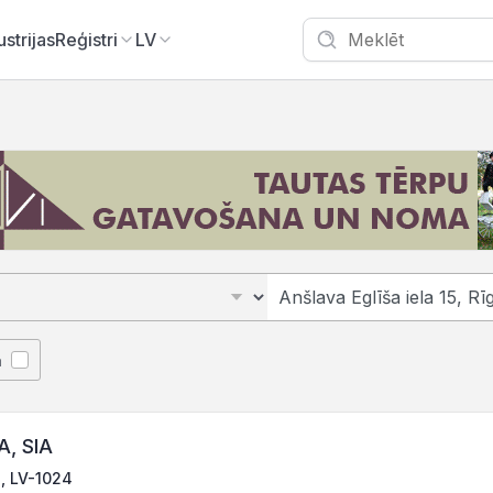
ustrijas
Reģistri
LV
ā
, SIA
a, LV-1024