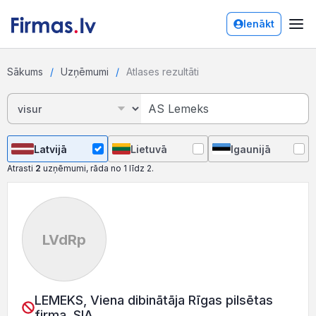
Ienākt
Sākums
Uzņēmumi
Atlases rezultāti
Latvijā
Lietuvā
Igaunijā
Atrasti
2
uzņēmumi, rāda no 1 līdz 2.
LVdRp
LEMEKS, Viena dibinātāja Rīgas pilsētas
firma, SIA