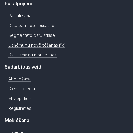
Pakalpojumi
Pamatizziņa
Datu pārraide tiešsaistē
Segmentēto datu atlase
Uzņēmumu novērtēšanas rīki
Datu izmaiņu monitorings
Sadarbības veidi
Abonēšana
Dienas pieeja
Mikropirkumi
Reģistrēties
Meklēšana
Uzņēmumi