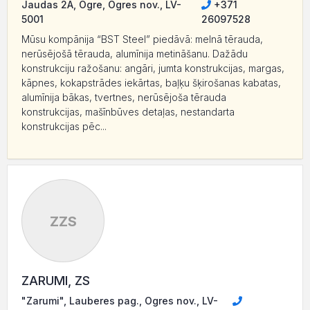
Jaudas 2A, Ogre, Ogres nov., LV-
+371
5001
26097528
Mūsu kompānija “BST Steel” piedāvā: melnā tērauda,
nerūsējošā tērauda, alumīnija metināšanu. Dažādu
konstrukciju ražošanu: angāri, jumta konstrukcijas, margas,
kāpnes, kokapstrādes iekārtas, baļķu šķirošanas kabatas,
alumīnija bākas, tvertnes, nerūsējoša tērauda
konstrukcijas, mašīnbūves detaļas, nestandarta
konstrukcijas pēc...
ZZS
ZARUMI, ZS
"Zarumi", Lauberes pag., Ogres nov., LV-