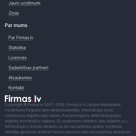
Jauni uzņēmumi
Ziņas
Par mums
Par Firmas.lv
Statistika
Licences
Sadarbības partneri
Atsauksmes
Kontakti
Copyright © Firmas.lv 2007-2026. Firmas.lv ir Latvijas Republikas
Uzņēmumu Reģistra datu atkalizmantotājs. Informācijas avoti:
Uzņēmumu reģistra datu bāzes, Komercreģistrs, Maksātnespējas
reģistrs, Komercķīlu reģistrs, ZL uzņēmumu faktisko datu reģistrs, u.c..
Informācijai ir izziņas raksturs, un tai nav juridiska spēka. Sistēmas
lietotājs apņemas ievērot Fizisko personu datu aizsardzības likumu un