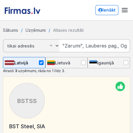
Ienākt
Sākums
Uzņēmumi
Atlases rezultāti
Latvijā
Lietuvā
Igaunijā
Atrasti
3
uzņēmumi, rāda no 1 līdz 3.
BSTSS
BST Steel, SIA