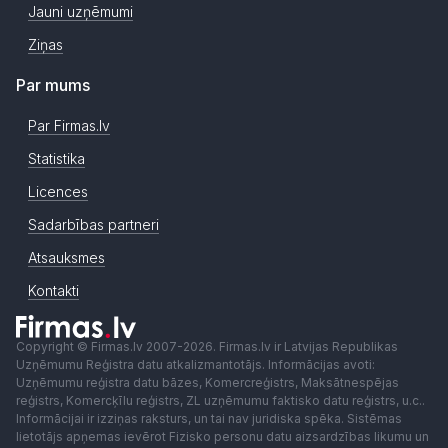
Jauni uzņēmumi
Ziņas
Par mums
Par Firmas.lv
Statistika
Licences
Sadarbības partneri
Atsauksmes
Kontakti
Copyright © Firmas.lv 2007-2026. Firmas.lv ir Latvijas Republikas
Uzņēmumu Reģistra datu atkalizmantotājs. Informācijas avoti:
Uzņēmumu reģistra datu bāzes, Komercreģistrs, Maksātnespējas
reģistrs, Komercķīlu reģistrs, ZL uzņēmumu faktisko datu reģistrs, u.c..
Informācijai ir izziņas raksturs, un tai nav juridiska spēka. Sistēmas
lietotājs apņemas ievērot Fizisko personu datu aizsardzības likumu un