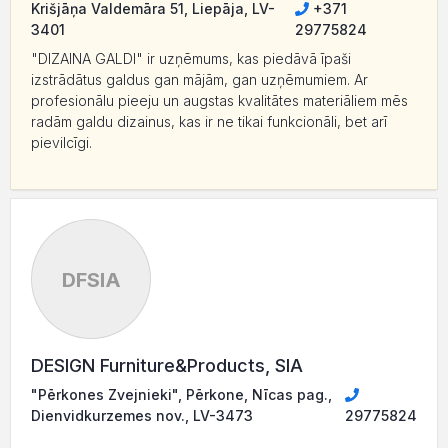
Krišjāņa Valdemāra 51, Liepāja, LV-
+371
3401
29775824
"DIZAINA GALDI" ir uzņēmums, kas piedāvā īpaši
izstrādātus galdus gan mājām, gan uzņēmumiem. Ar
profesionālu pieeju un augstas kvalitātes materiāliem mēs
radām galdu dizainus, kas ir ne tikai funkcionāli, bet arī
pievilcīgi.
DFSIA
DESIGN Furniture&Products, SIA
"Pērkones Zvejnieki", Pērkone, Nīcas pag.,
Dienvidkurzemes nov., LV-3473
29775824