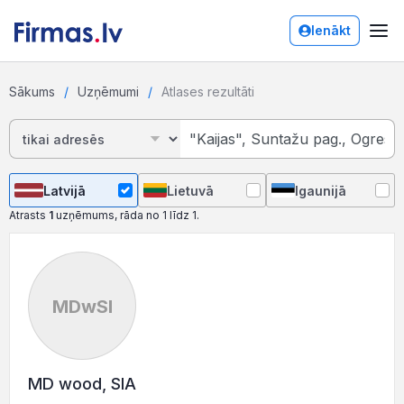
Ienākt
Sākums
Uzņēmumi
Atlases rezultāti
Latvijā
Lietuvā
Igaunijā
Atrasts
1
uzņēmums, rāda no 1 līdz 1.
MDwSI
MD wood, SIA