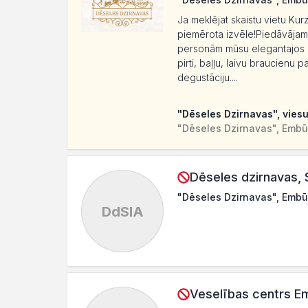
Ja meklējat skaistu vietu Ku
piemērota izvēle!Piedāvājam 
personām mūsu elegantajos nu
pirti, baļļu, laivu braucienu
degustāciju....
"Dēseles Dzirnavas", vies
"Dēseles Dzirnavas", Embū
Dēseles dzirnavas, 
"Dēseles Dzirnavas", Embū
DdSIA
Veselības centrs E