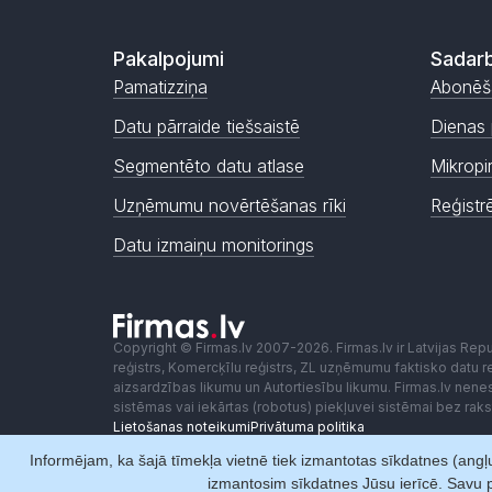
Pakalpojumi
Sadarb
Pamatizziņa
Abonēš
Datu pārraide tiešsaistē
Dienas 
Segmentēto datu atlase
Mikropi
Uzņēmumu novērtēšanas rīki
Reģistr
Datu izmaiņu monitorings
Copyright © Firmas.lv 2007-2026. Firmas.lv ir Latvijas Re
reģistrs, Komercķīlu reģistrs, ZL uzņēmumu faktisko datu reģ
aizsardzības likumu un Autortiesību likumu. Firmas.lv nen
sistēmas vai iekārtas (robotus) piekļuvei sistēmai bez ra
Lietošanas noteikumi
Privātuma politika
Informējam, ka šajā tīmekļa vietnē tiek izmantotas sīkdatnes (angļu
izmantosim sīkdatnes Jūsu ierīcē. Savu p