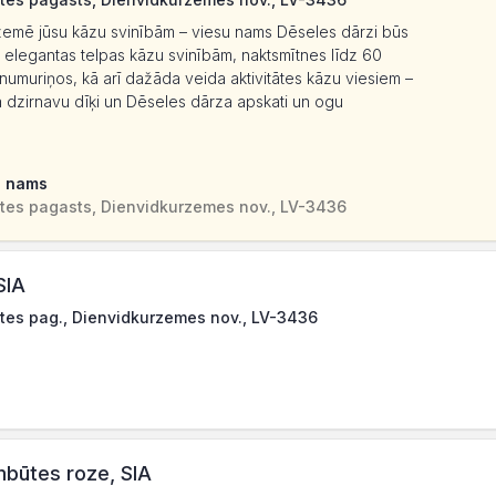
rzemē jūsu kāzu svinībām – viesu nams Dēseles dārzi būs
elegantas telpas kāzu svinībām, naktsmītnes līdz 60
muriņos, kā arī dažāda veida aktivitātes kāzu viesiem –
 pa dzirnavu dīķi un Dēseles dārza apskati un ogu
u nams
tes pagasts, Dienvidkurzemes nov., LV-3436
SIA
tes pag., Dienvidkurzemes nov., LV-3436
mbūtes roze, SIA