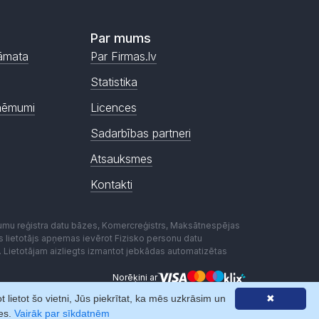
Par mums
āmata
Par Firmas.lv
Statistika
ņēmumi
Licences
Sadarbības partneri
Atsauksmes
Kontakti
mumu reģistra datu bāzes, Komercreģistrs, Maksātnespējas
ēmas lietotājs apņemas ievērot Fizisko personu datu
. Lietotājam aizliegts izmantot jebkādas automatizētas
Norēķini ar
lietot šo vietni, Jūs piekrītat, ka mēs uzkrāsim un
✖
nes.
Vairāk par sīkdatnēm