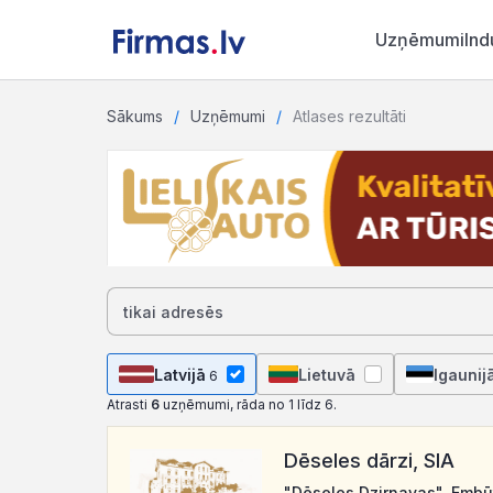
Uzņēmumi
Ind
Sākums
Uzņēmumi
Atlases rezultāti
Latvijā
Lietuvā
Igaunij
6
Atrasti
6
uzņēmumi, rāda no 1 līdz 6.
Dēseles dārzi, SIA
"Dēseles Dzirnavas", Embū