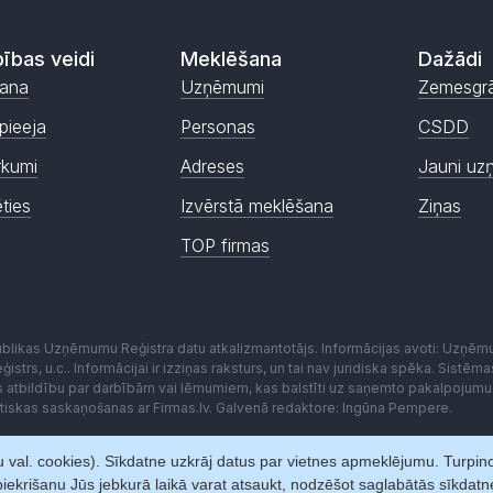
ības veidi
Meklēšana
Dažādi
ana
Uzņēmumi
Zemesgr
pieeja
Personas
CSDD
rkumi
Adreses
Jauni uz
ēties
Izvērstā meklēšana
Ziņas
TOP firmas
publikas Uzņēmumu Reģistra datu atkalizmantotājs. Informācijas avoti: Uzņē
istrs, u.c.. Informācijai ir izziņas raksturs, un tai nav juridiska spēka. Sist
es atbildību par darbībām vai lēmumiem, kas balstīti uz saņemto pakalpojumu
kstiskas saskaņošanas ar Firmas.lv. Galvenā redaktore: Ingūna Pempere.
 val. cookies). Sīkdatne uzkrāj datus par vietnes apmeklējumu. Turpinot 
iekrišanu Jūs jebkurā laikā varat atsaukt, nodzēšot saglabātās sīkdat