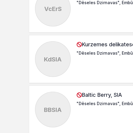
"Dēseles Dzirnavas", Embū
VcErS
Kurzemes delikates
"Dēseles Dzirnavas", Embū
KdSIA
Baltic Berry, SIA
"Dēseles Dzirnavas", Embū
BBSIA