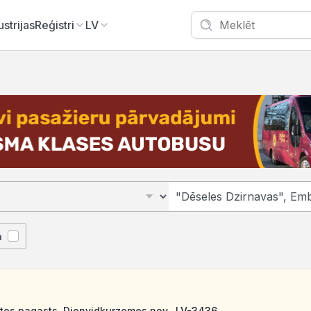
ustrijas
Reģistri
LV
ā
tes pagasts, Dienvidkurzemes nov., LV-3436