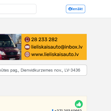
Ienākt
+371 29340662