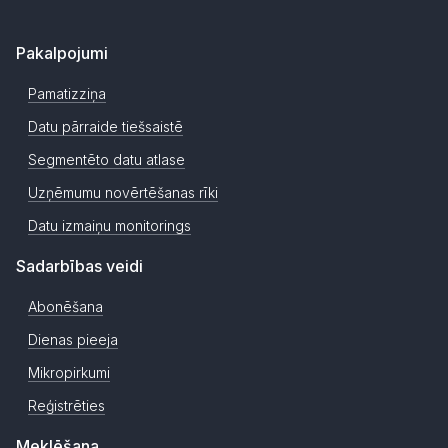
Pakalpojumi
Pamatizziņa
Datu pārraide tiešsaistē
Segmentēto datu atlase
Uzņēmumu novērtēšanas rīki
Datu izmaiņu monitorings
Sadarbības veidi
Abonēšana
Dienas pieeja
Mikropirkumi
Reģistrēties
Meklēšana