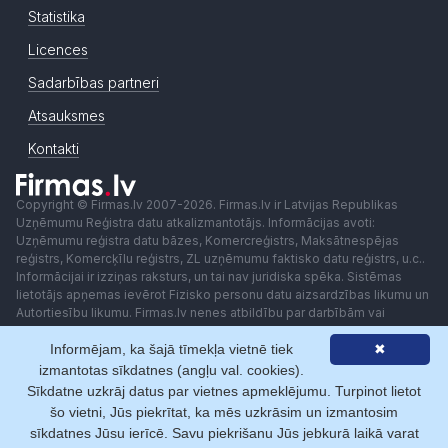
Statistika
Licences
Sadarbības partneri
Atsauksmes
Kontakti
Copyright © Firmas.lv 2007-2026. Firmas.lv ir Latvijas Republikas
Uzņēmumu Reģistra datu atkalizmantotājs. Informācijas avoti:
Uzņēmumu reģistra datu bāzes, Komercreģistrs, Maksātnespējas
reģistrs, Komercķīlu reģistrs, ZL uzņēmumu faktisko datu reģistrs, u.c..
Informācijai ir izziņas raksturs, un tai nav juridiska spēka. Sistēmas
lietotājs apņemas ievērot Fizisko personu datu aizsardzības likumu un
Autortiesību likumu. Firmas.lv nenes atbildību par darbībām vai
lēmumiem, kas balstīti uz saņemto pakalpojumu. Lietotājam aizliegts
Informējam, ka šajā tīmekļa vietnē tiek
✖
izmantot jebkādas automatizētas sistēmas vai iekārtas (robotus)
piekļuvei sistēmai bez rakstiskas saskaņošanas ar Firmas.lv. Galvenā
izmantotas sīkdatnes (angļu val. cookies).
redaktore: Ingūna Pempere.
Sīkdatne uzkrāj datus par vietnes apmeklējumu. Turpinot lietot
Lietošanas noteikumi
Privātuma politika
Norēķini ar
šo vietni, Jūs piekrītat, ka mēs uzkrāsim un izmantosim
sīkdatnes Jūsu ierīcē. Savu piekrišanu Jūs jebkurā laikā varat