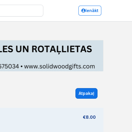
Ienākt
Atpakaļ
€8.00