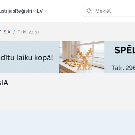
ustrijas
Reģistri
LV
, SIA
Pirkt izziņu
SIA