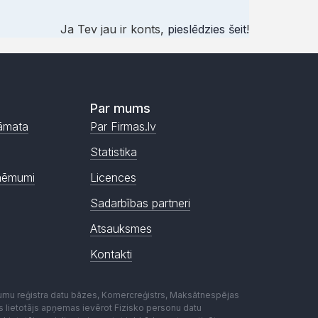
Ja Tev jau ir konts,
pieslēdzies šeit
!
Par mums
āmata
Par Firmas.lv
Statistika
ņēmumi
Licences
Sadarbības partneri
Atsauksmes
Kontakti
mumu reģistra datu bāzes, Komercreģistrs, Maksātnespējas
ēmas lietotājs apņemas ievērot Fizisko personu datu