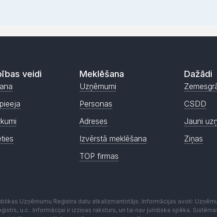
ības veidi
Meklēšana
Dažādi
ana
Uzņēmumi
Zemesgr
pieeja
Personas
CSDD
rkumi
Adreses
Jauni uz
ēties
Izvērstā meklēšana
Ziņas
TOP firmas
publikas Uzņēmumu Reģistra datu atkalizmantotājs. Informācijas avoti: Uzņē
istrs, u.c.. Informācijai ir izziņas raksturs, un tai nav juridiska spēka. Sist