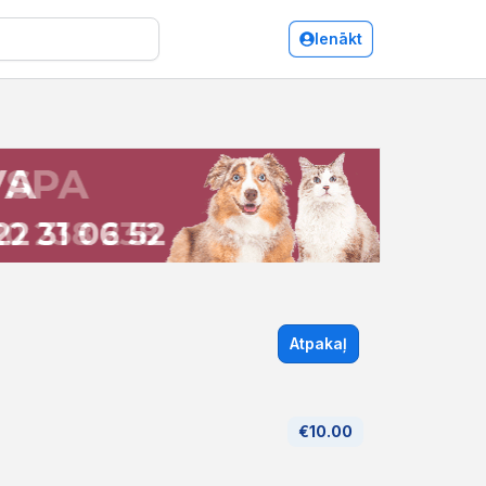
Ienākt
Atpakaļ
€10.00