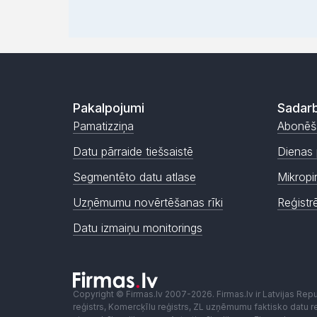
Pakalpojumi
Sadarb
Pamatizziņa
Abonēš
Datu pārraide tiešsaistē
Dienas 
Segmentēto datu atlase
Mikropi
Uzņēmumu novērtēšanas rīki
Reģistr
Datu izmaiņu monitorings
Copyright © Firmas.lv 2007-2026. Firmas.lv ir Latvijas Re
reģistrs, Komercķīlu reģistrs, ZL uzņēmumu faktisko datu reģ