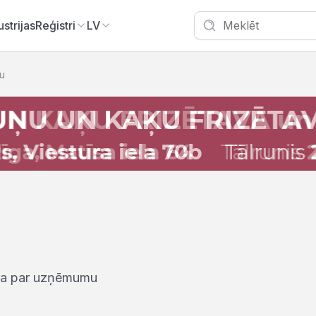
ustrijas
Reģistri
LV
ņu
iņa par uzņēmumu