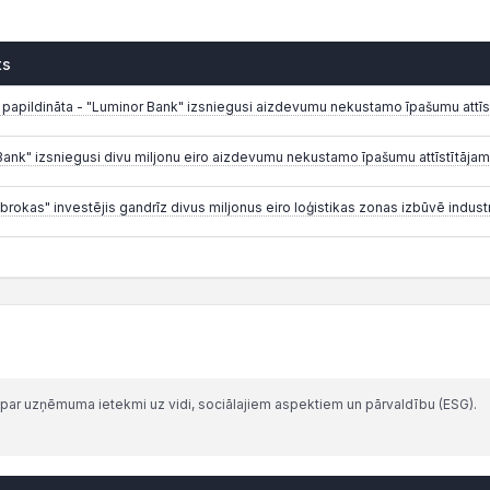
ts
, papildināta - "Luminor Bank" izsniegusi aizdevumu nekustamo īpašumu attīs
Bank" izsniegusi divu miljonu eiro aizdevumu nekustamo īpašumu attīstītājam
rokas" investējis gandrīz divus miljonus eiro loģistikas zonas izbūvē industr
par uzņēmuma ietekmi uz vidi, sociālajiem aspektiem un pārvaldību (ESG).