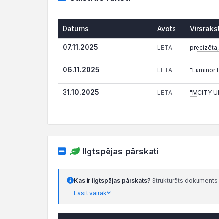
Datums
Avots
Virsraks
07.11.2025
LETA
precizēta
06.11.2025
LETA
"Luminor 
31.10.2025
LETA
"MCITY Ulb
Ilgtspējas pārskati
Kas ir ilgtspējas pārskats?
Strukturēts dokuments 
Lasīt vairāk