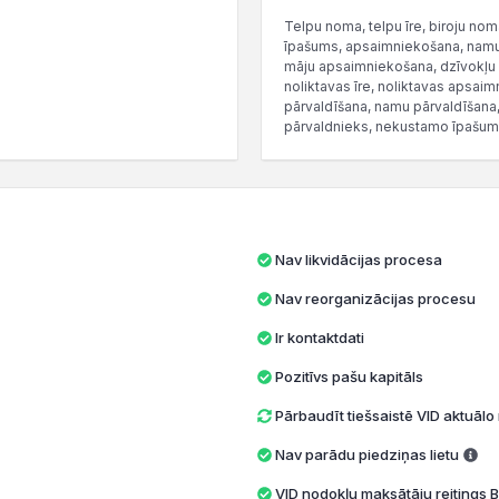
Telpu noma, telpu īre, biroju n
īpašums, apsaimniekošana, nam
māju apsaimniekošana, dzīvokļu a
noliktavas īre, noliktavas apsa
pārvaldīšana, namu pārvaldīšan
pārvaldnieks, nekustamo īpašum
Nav likvidācijas procesa
Nav reorganizācijas procesu
Ir kontaktdati
Pozitīvs pašu kapitāls
Pārbaudīt tiešsaistē VID aktuāl
Nav parādu piedziņas lietu
VID nodokļu maksātāju reitings B