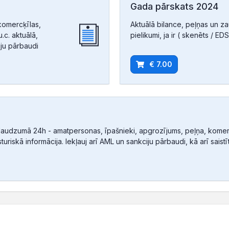
Gada pārskats 2024
komercķīlas,
Aktuālā bilance, peļņas un z
.c. aktuālā,
pielikumi, ja ir ( skenēts / EDS
iju pārbaudi
€ 7.00
audzumā 24h - amatpersonas, īpašnieki, apgrozījums, peļņa, komerc
sturiskā informācija. Iekļauj arī AML un sankciju pārbaudi, kā arī sais