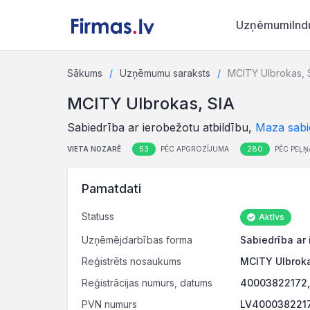
Uzņēmumi
Ind
Sākums
Uzņēmumu saraksts
MCITY Ulbrokas, 
MCITY Ulbrokas, SIA
Sabiedrība ar ierobežotu atbildību,
Maza sabi
53
280
VIETA NOZARĒ
PĒC APGROZĪJUMA
PĒC PEĻŅ
Pamatdati
Statuss
Aktīvs
Uzņēmējdarbības forma
Sabiedrība ar 
Reģistrēts nosaukums
MCITY Ulbroka
Reģistrācijas numurs, datums
40003822172,
PVN numurs
LV4000382217