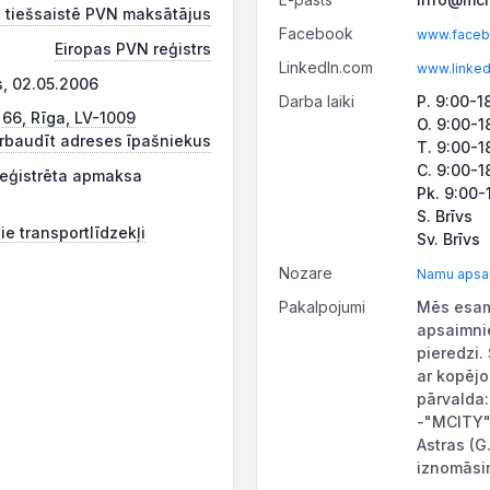
 tiešsaistē PVN maksātājus
Facebook
www.faceb
Eiropas PVN reģistrs
LinkedIn.com
www.linked
s, 02.05.2006
Darba laiki
P. 9:00-1
 66, Rīga, LV-1009
O. 9:00-1
rbaudīt adreses īpašniekus
T. 9:00-1
C. 9:00-1
reģistrēta apmaksa
Pk. 9:00-
S. Brīvs
ie transportlīdzekļi
Sv. Brīvs
Nozare
Namu apsa
Pakalpojumi
Mēs esam
apsaimni
pieredzi.
ar kopējo
pārvalda:
-"MCITY" 
Astras (G
iznomāsim