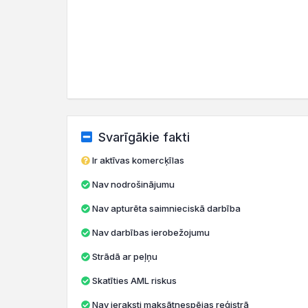
Svarīgākie fakti
Ir aktīvas komercķīlas
Nav nodrošinājumu
Nav apturēta saimnieciskā darbība
Nav darbības ierobežojumu
Strādā ar peļņu
Skatīties AML riskus
Nav ieraksti maksātnespējas reģistrā