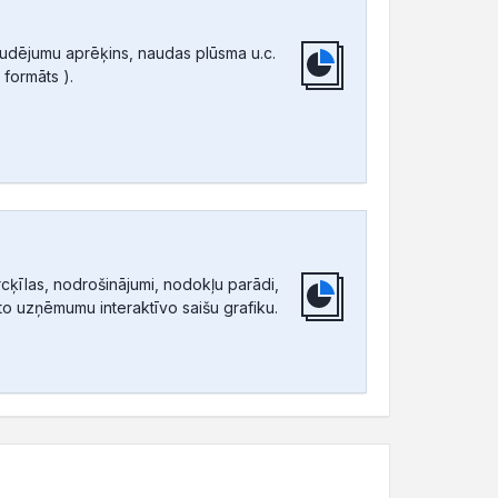
audējumu aprēķins, naudas plūsma u.c.
 formāts ).
ķīlas, nodrošinājumi, nodokļu parādi,
tīto uzņēmumu interaktīvo saišu grafiku.