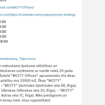
ook.com/MCITYOffices/
in.com/https://lv.linkedin.com/company/mcity-holdings
8:00
8:00
8:00
8:00
18:00
,
imniekošana
Telpu noma
 nekustamo īpašumu attīstības un
ekošanas uzņēmums ar vairāk nekā 20 gadu
 Šobrīd "MCITY Offices" apsaimnieko trīs ēkas
 platību virs 25000 m2. Ēkas "MCITY"
 - "MCITY" Ģertrūdes (Ģertrūdes iela 66, Rīga);
Ulbrokas (Ulbrokas iela 23, Rīga); - "MCITY"
. Astras iela 1C, Rīga). Mēs pielāgosim un
 biroju tieši Jūsu vajadzībām!