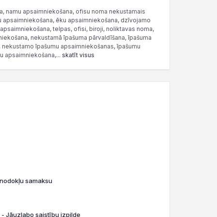
oma, namu apsaimniekošana, ofisu noma nekustamais
u apsaimniekošana, ēku apsaimniekošana, dzīvojamo
psaimniekošana, telpas, ofisi, biroji, noliktavas noma,
imniekošana, nekustamā īpašuma pārvaldīšana, īpašuma
a, nekustamo īpašumu apsaimniekošanas, īpašumu
u apsaimniekošana,...
skatīt visus
o nodokļu samaksu
 - Jāuzlabo saistību izpilde