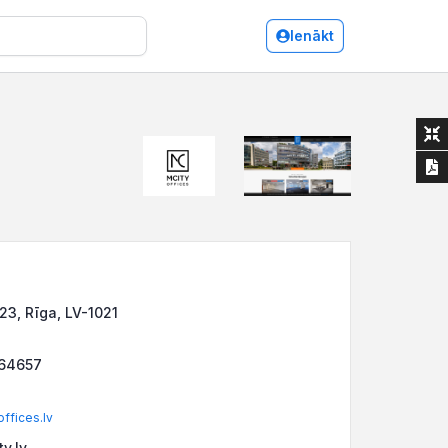
Ienākt
23, Rīga, LV-1021
564657
ffices.lv
y.lv