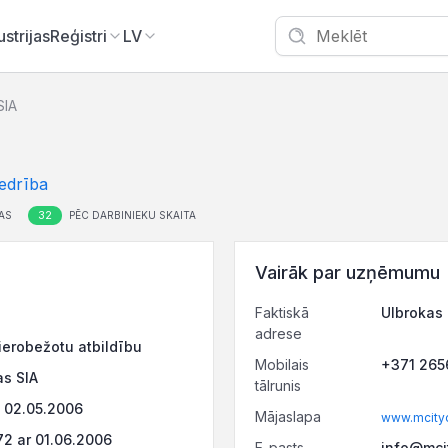
ustrijas
Reģistri
LV
SIA
edrība
32
AS
PĒC DARBINIEKU SKAITA
Vairāk par uzņēmumu
Faktiskā
Ulbrokas 
adrese
ierobežotu atbildību
Mobilais
+371 26
s SIA
tālrunis
 02.05.2006
Mājaslapa
www.mcityo
2 ar 01.06.2006
E-pasts
info@mcit