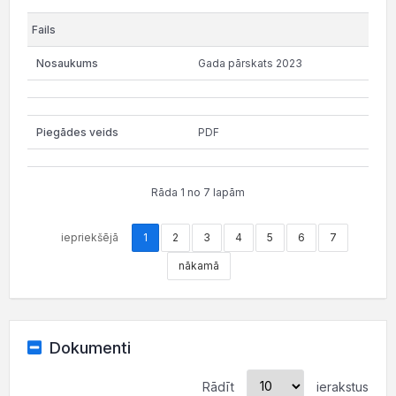
Gada pārskats 2023
PDF
Rāda 1 no 7 lapām
iepriekšējā
1
2
3
4
5
6
7
nākamā
Dokumenti
Rādīt
ierakstus