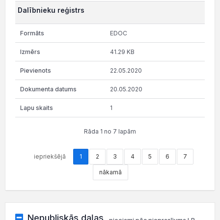
Dalībnieku reģistrs
EDOC
41.29 KB
22.05.2020
20.05.2020
1
Rāda 1 no 7 lapām
iepriekšējā
1
2
3
4
5
6
7
nākamā
Nepubliskās daļas