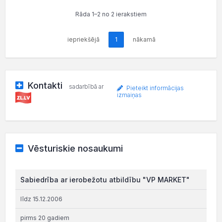
Rāda 1–2 no 2 ierakstiem
iepriekšējā
1
nākamā
Kontakti
sadarbībā ar
Pieteikt informācijas
izmaiņas
Vēsturiskie nosaukumi
Sabiedrība ar ierobežotu atbildību "VP MARKET"
līdz 15.12.2006
pirms 20 gadiem