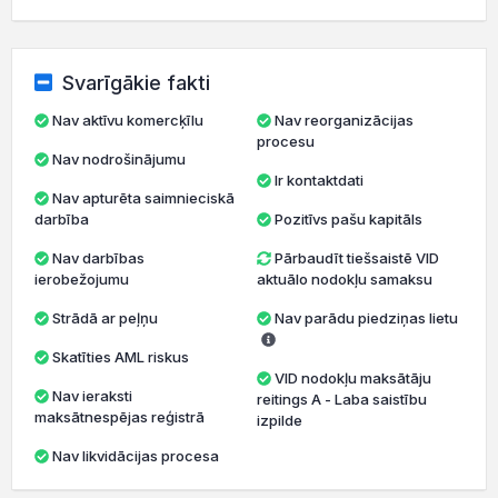
Svarīgākie fakti
Nav aktīvu komercķīlu
Nav reorganizācijas
procesu
Nav nodrošinājumu
Ir kontaktdati
Nav apturēta saimnieciskā
darbība
Pozitīvs pašu kapitāls
Nav darbības
Pārbaudīt tiešsaistē VID
ierobežojumu
aktuālo nodokļu samaksu
Strādā ar peļņu
Nav parādu piedziņas lietu
Skatīties AML riskus
VID nodokļu maksātāju
Nav ieraksti
reitings A - Laba saistību
maksātnespējas reģistrā
izpilde
Nav likvidācijas procesa