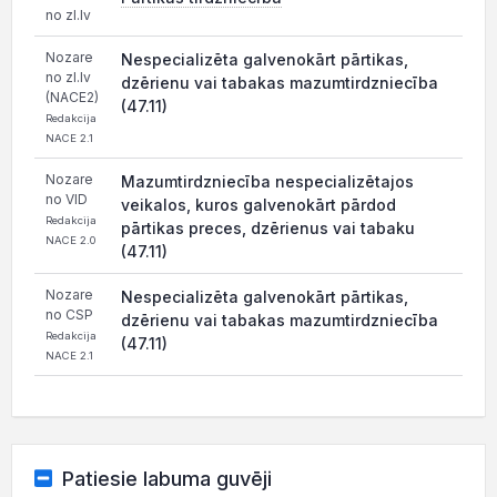
no zl.lv
Nozare
Nespecializēta galvenokārt pārtikas,
no zl.lv
dzērienu vai tabakas mazumtirdzniecība
(NACE2)
(47.11)
Redakcija
NACE 2.1
Nozare
Mazumtirdzniecība nespecializētajos
no VID
veikalos, kuros galvenokārt pārdod
Redakcija
pārtikas preces, dzērienus vai tabaku
NACE 2.0
(47.11)
Nozare
Nespecializēta galvenokārt pārtikas,
no CSP
dzērienu vai tabakas mazumtirdzniecība
Redakcija
(47.11)
NACE 2.1
Patiesie labuma guvēji