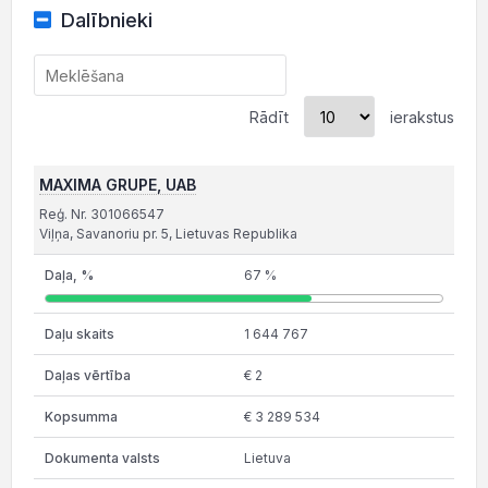
Dalībnieki
Rādīt
ierakstus
MAXIMA GRUPE, UAB
Reģ. Nr. 301066547
Viļņa, Savanoriu pr. 5, Lietuvas Republika
67 %
1 644 767
€ 2
€ 3 289 534
Lietuva