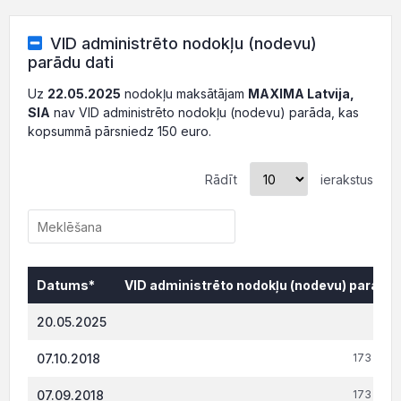
VID administrēto nodokļu (nodevu)
parādu dati
Uz
22.05.2025
nodokļu maksātājam
MAXIMA Latvija,
SIA
nav VID administrēto nodokļu (nodevu) parāda, kas
kopsummā pārsniedz 150 euro.
Rādīt
ierakstus
Datums*
VID administrēto nodokļu (nodevu) parāds,
Datums*
VID administrēto nodokļu (nodevu) parāds,
20.05.2025
0.
07.10.2018
173 500.
07.09.2018
173 500.