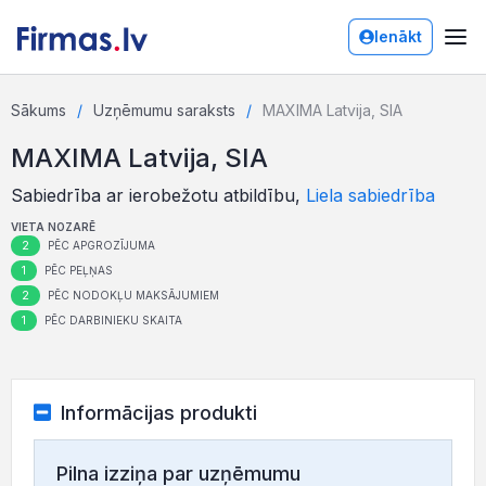
Ienākt
Sākums
Uzņēmumu saraksts
MAXIMA Latvija, SIA
MAXIMA Latvija, SIA
Sabiedrība ar ierobežotu atbildību,
Liela sabiedrība
VIETA NOZARĒ
2
PĒC APGROZĪJUMA
1
PĒC PEĻŅAS
2
PĒC NODOKĻU MAKSĀJUMIEM
1
PĒC DARBINIEKU SKAITA
Informācijas produkti
Pilna izziņa par uzņēmumu