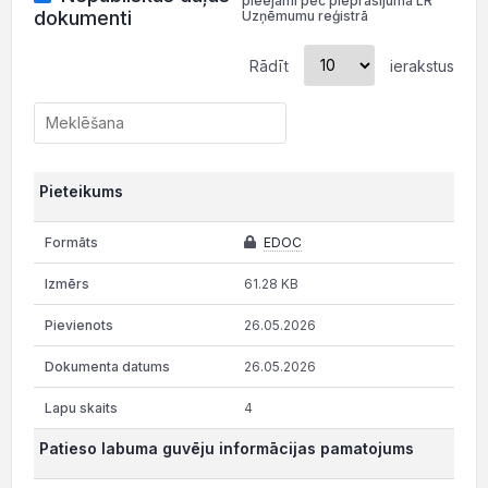
pieejami pēc pieprasījuma LR
dokumenti
Uzņēmumu reģistrā
Rādīt
ierakstus
Pieteikums
EDOC
61.28 KB
26.05.2026
26.05.2026
4
Patieso labuma guvēju informācijas pamatojums