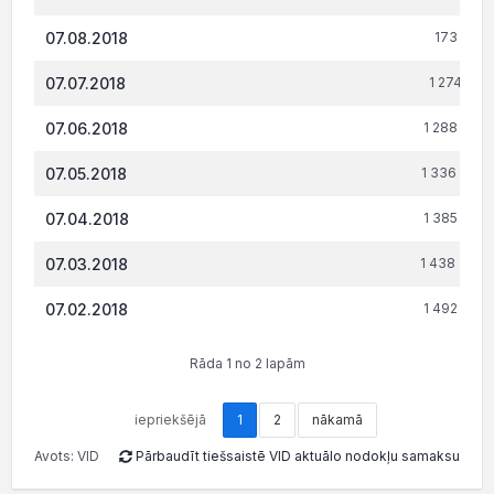
07.08.2018
173 500.
07.07.2018
1 274 912.
07.06.2018
1 288 202.
07.05.2018
1 336 726.
07.04.2018
1 385 250.
07.03.2018
1 438 773.
07.02.2018
1 492 297.
Rāda 1 no 2 lapām
iepriekšējā
1
2
nākamā
Avots: VID
Pārbaudīt tiešsaistē VID aktuālo nodokļu samaksu