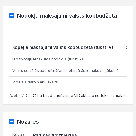
Nodokļu maksājumi valsts kopbudžetā
Kopējie maksājumi valsts kopbudžetā (tūkst. €)
52 5
Iedzīvotāju ienākuma nodoklis (tūkst. €)
9 
Valsts sociālās apdrošināšanas obligātās iemaksas (tūkst. €)
26 
Vidējais darbinieku skaits
Avots: VID
Pārbaudīt tiešsaistē VID aktuālo nodokļu samaksu
Nozares
Nozare
Pārtikas tirdzniecība