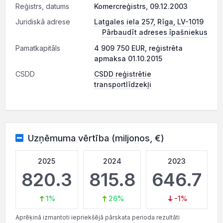
Reģistrs, datums
Komercreģistrs, 09.12.2003
Juridiskā adrese
Latgales iela 257, Rīga, LV-1019
Pārbaudīt adreses īpašniekus
Pamatkapitāls
4 909 750 EUR, reģistrēta
apmaksa 01.10.2015
CSDD
CSDD reģistrētie
transportlīdzekļi
Uzņēmuma vērtība (miljonos, €)
2025
2024
2023
820.3
815.8
646.7
1%
26%
-1%
Aprēķinā izmantoti iepriekšējā pārskata perioda rezultāti