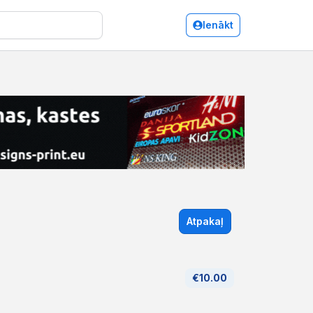
Ienākt
Atpakaļ
€10.00