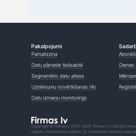
Pakalpojumi
Sadarb
Pamatizziņa
Abonēš
Datu pārraide tiešsaistē
Dienas 
Segmentēto datu atlase
Mikropi
Uzņēmumu novērtēšanas rīki
Reģistr
Datu izmaiņu monitorings
Copyright © Firmas.lv 2007-2026. Firmas.lv ir Latvijas Re
reģistrs, Komercķīlu reģistrs, ZL uzņēmumu faktisko datu reģ