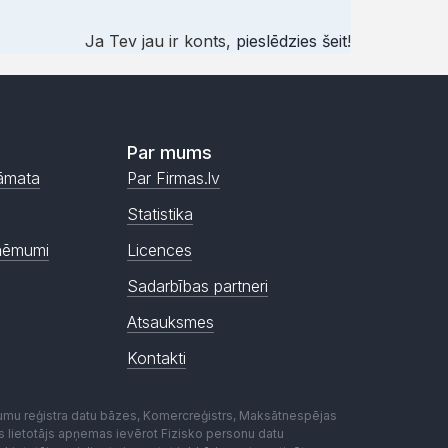
Ja Tev jau ir konts,
pieslēdzies šeit
!
Par mums
āmata
Par Firmas.lv
Statistika
ņēmumi
Licences
Sadarbības partneri
Atsauksmes
Kontakti
mumu reģistra datu bāzes, Komercreģistrs, Maksātnespējas
ēmas lietotājs apņemas ievērot Fizisko personu datu