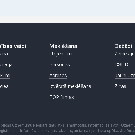
ības veidi
Meklēšana
Dažādi
ana
Uzņēmumi
Zemesgr
pieeja
Personas
CSDD
rkumi
Adreses
Jauni uz
ēties
Izvērstā meklēšana
Ziņas
TOP firmas
publikas Uzņēmumu Reģistra datu atkalizmantotājs. Informācijas avoti: Uzņē
istrs, u.c.. Informācijai ir izziņas raksturs, un tai nav juridiska spēka. Sist