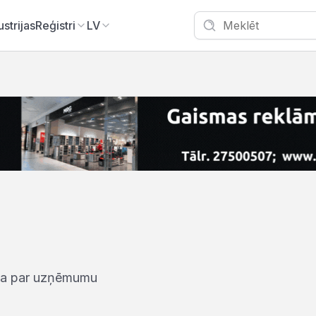
ustrijas
Reģistri
LV
iņa par uzņēmumu