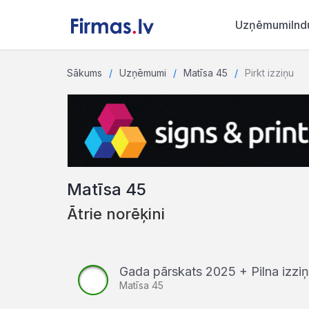
Uzņēmumi
Ind
Sākums
Uzņēmumi
Matīsa 45
Pirkt izziņu
Matīsa 45
Ātrie norēķini
Gada pārskats 2025 + Pilna izz
Matīsa 45