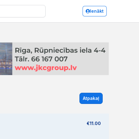
Ienākt
Atpakaļ
€11.00