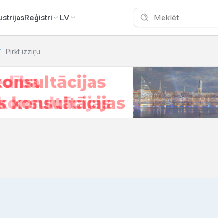
ustrijas
Reģistri
LV
Pirkt izziņu