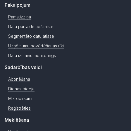
Pakalpojumi
Pamatizziņa
Datu pārraide tiešsaistē
Segmentēto datu atlase
Uzņēmumu novērtēšanas rīki
Datu izmaiņu monitorings
Sadarbības veidi
Abonēšana
Dienas pieeja
Mikropirkumi
Reģistrēties
Meklēšana