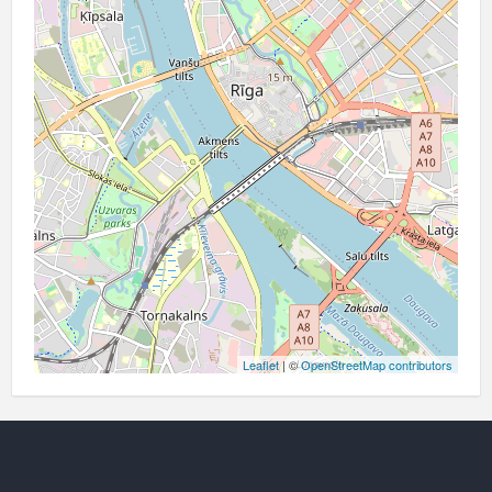
Leaflet
| ©
OpenStreetMap contributors