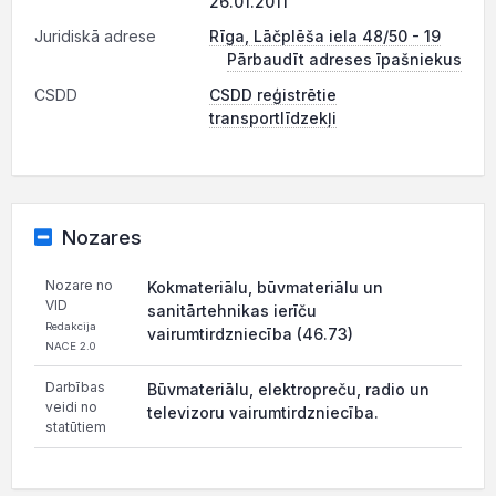
26.01.2011
Juridiskā adrese
Rīga, Lāčplēša iela 48/50 - 19
Pārbaudīt adreses īpašniekus
CSDD
CSDD reģistrētie
transportlīdzekļi
Nozares
Nozare no
Kokmateriālu, būvmateriālu un
VID
sanitārtehnikas ierīču
Redakcija
vairumtirdzniecība (46.73)
NACE 2.0
Darbības
Būvmateriālu, elektropreču, radio un
veidi no
televizoru vairumtirdzniecība.
statūtiem