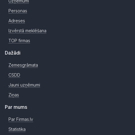
Uzņēmumi
Personas
Adreses
Izvērstā meklēšana
TOP firmas
Dažādi
Zemesgrāmata
CSDD
Jauni uzņēmumi
Ziņas
Par mums
Par Firmas.lv
Statistika