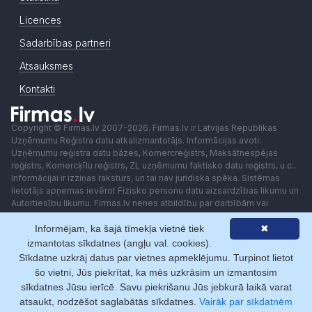
Licences
Sadarbības partneri
Atsauksmes
Kontakti
Copyright © Firmas.lv 2007-2026. Firmas.lv ir Latvijas Republikas
Uzņēmumu Reģistra datu atkalizmantotājs. Informācijas avoti:
Uzņēmumu reģistra datu bāzes, Komercreģistrs, Maksātnespējas
reģistrs, Komercķīlu reģistrs, ZL uzņēmumu faktisko datu reģistrs, u.c..
Informācijai ir izziņas raksturs, un tai nav juridiska spēka. Sistēmas
lietotājs apņemas ievērot Fizisko personu datu aizsardzības likumu un
Autortiesību likumu. Firmas.lv nenes atbildību par darbībām vai
lēmumiem, kas balstīti uz saņemto pakalpojumu. Lietotājam aizliegts
Informējam, ka šajā tīmekļa vietnē tiek
✖
izmantot jebkādas automatizētas sistēmas vai iekārtas (robotus)
piekļuvei sistēmai bez rakstiskas saskaņošanas ar Firmas.lv. Galvenā
izmantotas sīkdatnes (angļu val. cookies).
redaktore: Ingūna Pempere.
Sīkdatne uzkrāj datus par vietnes apmeklējumu. Turpinot lietot
Lietošanas noteikumi
Privātuma politika
Norēķini ar
šo vietni, Jūs piekrītat, ka mēs uzkrāsim un izmantosim
sīkdatnes Jūsu ierīcē. Savu piekrišanu Jūs jebkurā laikā varat
atsaukt, nodzēšot saglabātās sīkdatnes.
Vairāk par sīkdatnēm