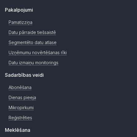
Pakalpojumi
Pamatizziņa
Datu pārraide tiešsaistē
Segmentēto datu atlase
Uzņēmumu novērtēšanas rīki
Datu izmaiņu monitorings
Sadarbības veidi
Abonēšana
Dienas pieeja
Mikropirkumi
Reģistrēties
Meklēšana