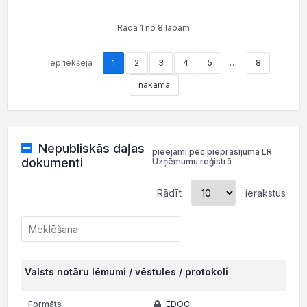
Rāda 1 no 8 lapām
iepriekšējā
1
2
3
4
5
…
8
nākamā
Nepubliskās daļas
pieejami pēc pieprasījuma LR
dokumenti
Uzņēmumu reģistrā
Rādīt
ierakstus
Valsts notāru lēmumi / vēstules / protokoli
EDOC