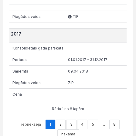
TIF
2017
Konsolidētais gada pārskats
01.01.2017 - 31.12.2017
09.04.2018
ZIP
Rāda 1 no 8 lapām
iepriekšējā
1
2
3
4
5
…
8
nākamā