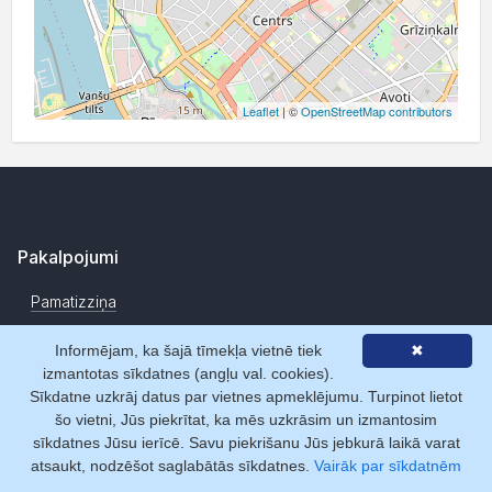
Leaflet
| ©
OpenStreetMap contributors
Pakalpojumi
Pamatizziņa
Datu pārraide tiešsaistē
Informējam, ka šajā tīmekļa vietnē tiek
✖
izmantotas sīkdatnes (angļu val. cookies).
Segmentēto datu atlase
Sīkdatne uzkrāj datus par vietnes apmeklējumu. Turpinot lietot
Uzņēmumu novērtēšanas rīki
šo vietni, Jūs piekrītat, ka mēs uzkrāsim un izmantosim
sīkdatnes Jūsu ierīcē. Savu piekrišanu Jūs jebkurā laikā varat
Datu izmaiņu monitorings
atsaukt, nodzēšot saglabātās sīkdatnes.
Vairāk par sīkdatnēm
Sadarbības veidi