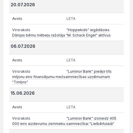
20.07.2026
LETA
"Hoppekids" iegādāsies
Dānijas bērnu mēbeļu ražotāja "M. Schack Engel" aktīvus
06.07.2026
LETA
"Luminor Bank" piešķir trīs
miljonu eiro finansējumu mežsaimniecības uzņēmumam
"Timbro"
15.06.2026
LETA
"Luminor Bank" izsniedz 405
000 eiro aizdevumu zemnieku saimniecībai "Lielbērtulaiši"