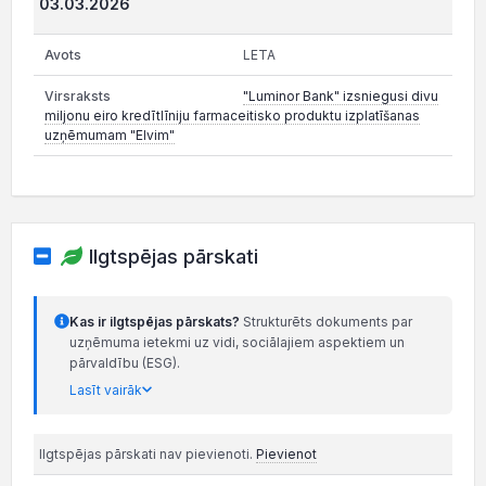
03.03.2026
LETA
"Luminor Bank" izsniegusi divu
miljonu eiro kredītlīniju farmaceitisko produktu izplatīšanas
uzņēmumam "Elvim"
Ilgtspējas pārskati
Kas ir ilgtspējas pārskats?
Strukturēts dokuments par
uzņēmuma ietekmi uz vidi, sociālajiem aspektiem un
pārvaldību (ESG).
Lasīt vairāk
Ilgtspējas pārskati nav pievienoti.
Pievienot