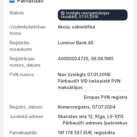
Pamatdati
Statuss
Izslēgts reorganizācijas
rezultātā, 07.01.2019
Uzņēmējdarbības
Akciju sabiedrība
forma
Reģistrēts
Luminor Bank AS
nosaukums
Reģistrācijas
40003024725, 06.09.1991
numurs, datums
PVN numurs
Nav (izslēgts 07.01.2019)
Pārbaudīt VID tiešsaistē PVN
maksātājus
Eiropas PVN reģistrs
Reģistrs, datums
Komercreģistrs, 07.07.2004
Juridiskā adrese
Skanstes iela 12, Rīga, LV-1013
Pārbaudīt adreses īpašniekus
Pamatkapitāls
191 178 337 EUR, reģistrēta