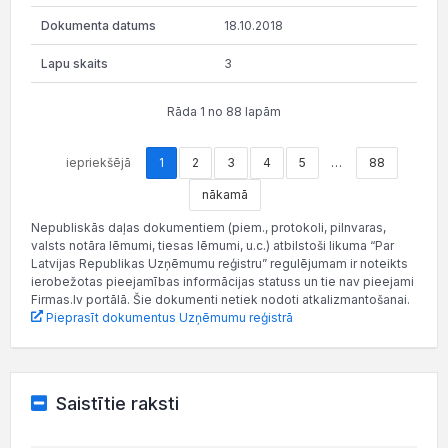
18.10.2018
3
Rāda 1 no 88 lapām
iepriekšējā
1
2
3
4
5
…
88
nākamā
Nepubliskās daļas dokumentiem (piem., protokoli, pilnvaras,
valsts notāra lēmumi, tiesas lēmumi, u.c.) atbilstoši likuma “Par
Latvijas Republikas Uzņēmumu reģistru” regulējumam ir noteikts
ierobežotas pieejamības informācijas statuss un tie nav pieejami
Firmas.lv portālā. Šie dokumenti netiek nodoti atkalizmantošanai.
Pieprasīt dokumentus Uzņēmumu reģistrā
Saistītie raksti