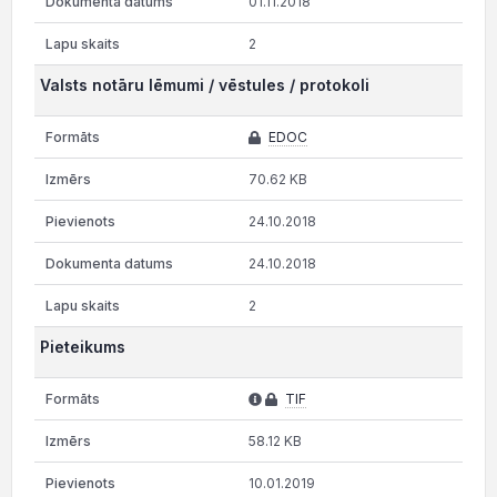
01.11.2018
2
Valsts notāru lēmumi / vēstules / protokoli
EDOC
70.62 KB
24.10.2018
24.10.2018
2
Pieteikums
TIF
58.12 KB
10.01.2019