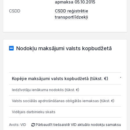
apmaksa 05.10.2015
CSDD
CSDD reģistrētie
transportlīdzekļi
Nodokļu maksājumi valsts kopbudžetā
Kopējie maksājumi valsts kopbudžetā (tūkst. €)
14 7
Iedzīvotāju ienākuma nodoklis (tūkst. €)
4 
Valsts sociālās apdrošināšanas obligātās iemaksas (tūkst. €)
8 
Vidējais darbinieku skaits
Avots: VID
Pārbaudīt tiešsaistē VID aktuālo nodokļu samaksu