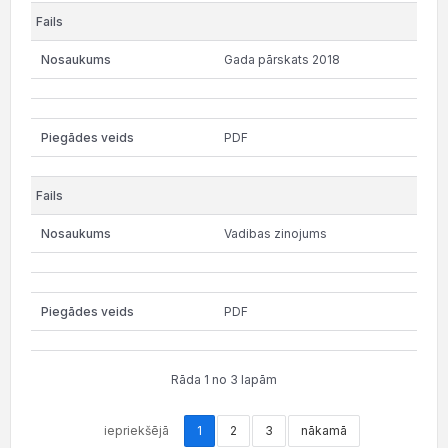
Gada pārskats 2018
PDF
Vadibas zinojums
PDF
Rāda 1 no 3 lapām
iepriekšējā
1
2
3
nākamā