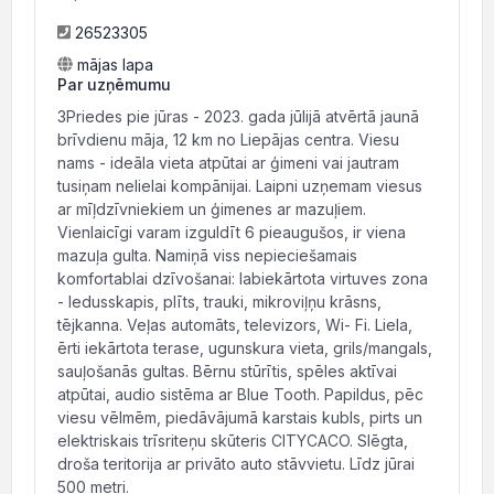
26523305
mājas lapa
Par uzņēmumu
3Priedes pie jūras - 2023. gada jūlijā atvērtā jaunā
brīvdienu māja, 12 km no Liepājas centra. Viesu
nams - ideāla vieta atpūtai ar ģimeni vai jautram
tusiņam nelielai kompānijai. Laipni uzņemam viesus
ar mīļdzīvniekiem un ģimenes ar mazuļiem.
Vienlaicīgi varam izguldīt 6 pieaugušos, ir viena
mazuļa gulta. Namiņā viss nepieciešamais
komfortablai dzīvošanai: labiekārtota virtuves zona
- ledusskapis, plīts, trauki, mikroviļņu krāsns,
tējkanna. Veļas automāts, televizors, Wi- Fi. Liela,
ērti iekārtota terase, ugunskura vieta, grils/mangals,
sauļošanās gultas. Bērnu stūrītis, spēles aktīvai
atpūtai, audio sistēma ar Blue Tooth. Papildus, pēc
viesu vēlmēm, piedāvājumā karstais kubls, pirts un
elektriskais trīsriteņu skūteris CITYCACO. Slēgta,
droša teritorija ar privāto auto stāvvietu. Līdz jūrai
500 metri.