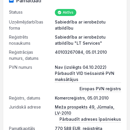
Pamatdati
Statuss
Aktīvs
Uzņēmējdarbības
Sabiedrība ar ierobežotu
forma
atbildību
Reģistrēts
Sabiedrība ar ierobežotu
nosaukums
atbildību "LT Services"
Reģistrācijas
40103267084, 05.01.2010
numurs, datums
PVN numurs
Nav (izslēgts 04.10.2022)
Pārbaudīt VID tiešsaistē PVN
maksātājus
Eiropas PVN reģistrs
Reģistrs, datums
Komercreģistrs, 05.01.2010
Juridiskā adrese
Meža prospekts 49, Jūrmala,
LV-2010
Pārbaudīt adreses īpašniekus
Pamatkapitāls
770 588 EUR, reģistrēta