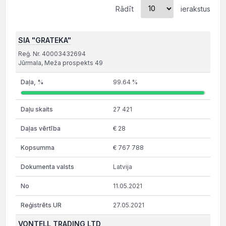
Rādīt
ierakstus
SIA "GRATEKA"
Reģ. Nr. 40003432694
Jūrmala, Meža prospekts 49
99.64 %
27 421
€ 28
€ 767 788
Latvija
11.05.2021
27.05.2021
VONTELL TRADING LTD