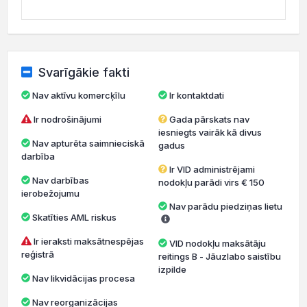
Svarīgākie fakti
Nav aktīvu komercķīlu
Ir kontaktdati
Ir nodrošinājumi
Gada pārskats nav
iesniegts vairāk kā divus
Nav apturēta saimnieciskā
gadus
darbība
Ir VID administrējami
Nav darbības
nodokļu parādi virs € 150
ierobežojumu
Nav parādu piedziņas lietu
Skatīties AML riskus
Ir ieraksti maksātnespējas
VID nodokļu maksātāju
reģistrā
reitings B - Jāuzlabo saistību
izpilde
Nav likvidācijas procesa
Nav reorganizācijas