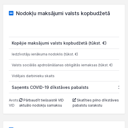
Nodokļu maksājumi valsts kopbudžetā
202
Kopējie maksājumi valsts kopbudžetā (tūkst. €)
Iedzīvotāju ienākuma nodoklis (tūkst. €)
Valsts sociālās apdrošināšanas obligātās iemaksas (tūkst. €)
Vidējais darbinieku skaits
Saņemts COVID-19 dīkstāves pabalsts
30.0
Avots:
Pārbaudīt tiešsaistē VID
Skatīties pilno dīkstāves
VID
aktuālo nodokļu samaksu
pabalstu sarakstu