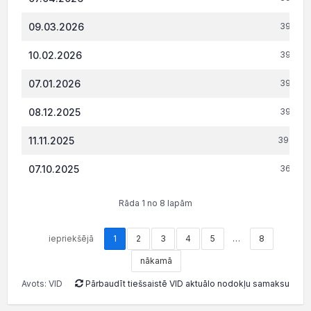
09.03.2026
39 231
10.02.2026
39 231
07.01.2026
39 231
08.12.2025
39 231
11.11.2025
39 244.
07.10.2025
36 741
Rāda 1 no 8 lapām
iepriekšējā
1
2
3
4
5
…
8
nākamā
Avots: VID
Pārbaudīt tiešsaistē VID aktuālo nodokļu samaksu