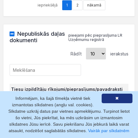
iepriekšējā
1
2
nākamā
Nepubliskās daļas
pieejami pēc pieprasījuma LR
dokumenti
Uzņēmumu reģistrā
Rādīt
ierakstus
Tiesu izpildītāju rīkojumi/pieprasījums/pavadraksti
Informējam, ka šajā tīmekļa vietnē tiek
✖
PDF
izmantotas sīkdatnes (angļu val. cookies).
Sīkdatne uzkrāj datus par vietnes apmeklējumu. Turpinot lietot
375.41 KB
šo vietni, Jūs piekrītat, ka mēs uzkrāsim un izmantosim
sīkdatnes Jūsu ierīcē. Savu piekrišanu Jūs jebkurā laikā varat
10.06.2026
atsaukt, nodzēšot saglabātās sīkdatnes.
Vairāk par sīkdatnēm