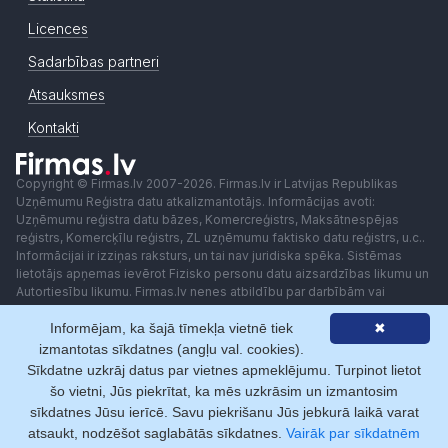
Licences
Sadarbības partneri
Atsauksmes
Kontakti
Copyright © Firmas.lv 2007-2026. Firmas.lv ir Latvijas Republikas
Uzņēmumu Reģistra datu atkalizmantotājs. Informācijas avoti:
Uzņēmumu reģistra datu bāzes, Komercreģistrs, Maksātnespējas
reģistrs, Komercķīlu reģistrs, ZL uzņēmumu faktisko datu reģistrs, u.c..
Informācijai ir izziņas raksturs, un tai nav juridiska spēka. Sistēmas
lietotājs apņemas ievērot Fizisko personu datu aizsardzības likumu un
Autortiesību likumu. Firmas.lv nenes atbildību par darbībām vai
lēmumiem, kas balstīti uz saņemto pakalpojumu. Lietotājam aizliegts
Informējam, ka šajā tīmekļa vietnē tiek
✖
izmantot jebkādas automatizētas sistēmas vai iekārtas (robotus)
piekļuvei sistēmai bez rakstiskas saskaņošanas ar Firmas.lv. Galvenā
izmantotas sīkdatnes (angļu val. cookies).
redaktore: Ingūna Pempere.
Sīkdatne uzkrāj datus par vietnes apmeklējumu. Turpinot lietot
Lietošanas noteikumi
Privātuma politika
Norēķini ar
šo vietni, Jūs piekrītat, ka mēs uzkrāsim un izmantosim
sīkdatnes Jūsu ierīcē. Savu piekrišanu Jūs jebkurā laikā varat
atsaukt, nodzēšot saglabātās sīkdatnes.
Vairāk par sīkdatnēm