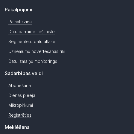
Pakalpojumi
Pamatizziņa
Datu pārraide tiešsaistē
Segmentēto datu atlase
Uzņēmumu novērtēšanas rīki
Datu izmaiņu monitorings
Sadarbības veidi
Abonēšana
Dienas pieeja
Mikropirkumi
Reģistrēties
Meklēšana