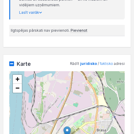
vidējiem uzņēmumiem.
Lasīt vairāk
Ilgtspējas pārskati nav pievienoti.
Pievienot
Karte
Rādīt
juridisko
/
faktisko
adresi
+
−