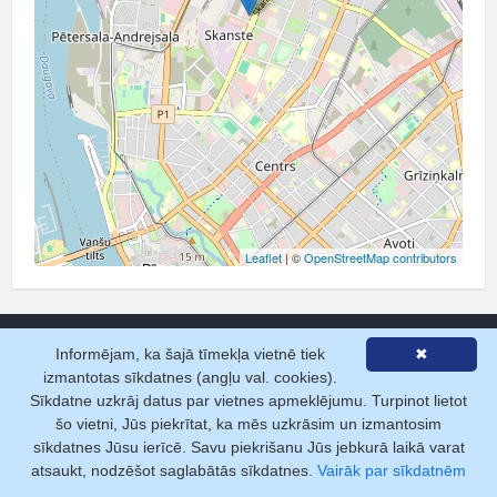
Leaflet
| ©
OpenStreetMap contributors
Informējam, ka šajā tīmekļa vietnē tiek
✖
izmantotas sīkdatnes (angļu val. cookies).
Sīkdatne uzkrāj datus par vietnes apmeklējumu. Turpinot lietot
Pakalpojumi
šo vietni, Jūs piekrītat, ka mēs uzkrāsim un izmantosim
sīkdatnes Jūsu ierīcē. Savu piekrišanu Jūs jebkurā laikā varat
Pamatizziņa
atsaukt, nodzēšot saglabātās sīkdatnes.
Vairāk par sīkdatnēm
Datu pārraide tiešsaistē