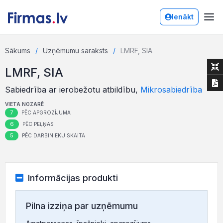
Ienākt
Sākums
Uzņēmumu saraksts
LMRF, SIA
LMRF, SIA
Sabiedrība ar ierobežotu atbildību,
Mikrosabiedrība
VIETA NOZARĒ
7
PĒC APGROZĪJUMA
6
PĒC PEĻŅAS
5
PĒC DARBINIEKU SKAITA
Informācijas produkti
Pilna izziņa par uzņēmumu