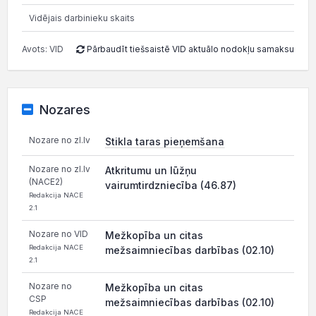
Vidējais darbinieku skaits
Avots: VID
Pārbaudīt tiešsaistē VID aktuālo nodokļu samaksu
Nozares
Nozare no zl.lv
Stikla taras pieņemšana
Nozare no zl.lv
Atkritumu un lūžņu
(NACE2)
vairumtirdzniecība (46.87)
Redakcija NACE
2.1
Nozare no VID
Mežkopība un citas
Redakcija NACE
mežsaimniecības darbības (02.10)
2.1
Nozare no
Mežkopība un citas
CSP
mežsaimniecības darbības (02.10)
Redakcija NACE