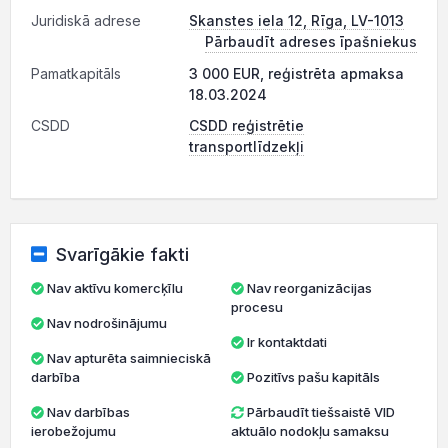
Juridiskā adrese
Skanstes iela 12, Rīga, LV-1013
Pārbaudīt adreses īpašniekus
Pamatkapitāls
3 000 EUR, reģistrēta apmaksa
18.03.2024
CSDD
CSDD reģistrētie
transportlīdzekļi
Svarīgākie fakti
Nav aktīvu komercķīlu
Nav reorganizācijas
procesu
Nav nodrošinājumu
Ir kontaktdati
Nav apturēta saimnieciskā
darbība
Pozitīvs pašu kapitāls
Nav darbības
Pārbaudīt tiešsaistē VID
ierobežojumu
aktuālo nodokļu samaksu