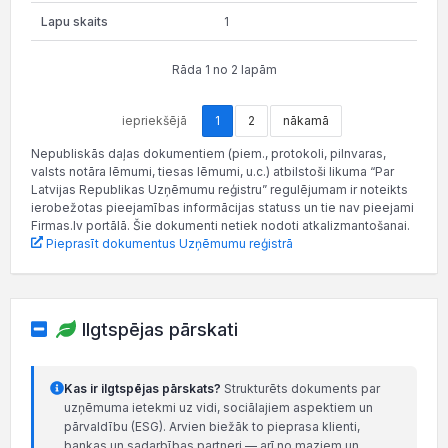
1
Rāda 1 no 2 lapām
iepriekšējā
1
2
nākamā
Nepubliskās daļas dokumentiem (piem., protokoli, pilnvaras,
valsts notāra lēmumi, tiesas lēmumi, u.c.) atbilstoši likuma “Par
Latvijas Republikas Uzņēmumu reģistru” regulējumam ir noteikts
ierobežotas pieejamības informācijas statuss un tie nav pieejami
Firmas.lv portālā. Šie dokumenti netiek nodoti atkalizmantošanai.
Pieprasīt dokumentus Uzņēmumu reģistrā
Ilgtspējas pārskati
Kas ir ilgtspējas pārskats?
Strukturēts dokuments par
uzņēmuma ietekmi uz vidi, sociālajiem aspektiem un
pārvaldību (ESG). Arvien biežāk to pieprasa klienti,
bankas un sadarbības partneri — arī no maziem un