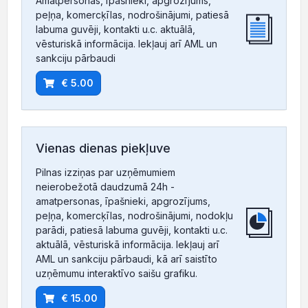
Amatpersonas, īpašnieki, apgrozījums,
peļņa, komercķīlas, nodrošinājumi, patiesā
labuma guvēji, kontakti u.c. aktuālā,
vēsturiskā informācija. Iekļauj arī AML un
sankciju pārbaudi
€ 5.00
Vienas dienas piekļuve
Pilnas izziņas par uzņēmumiem
neierobežotā daudzumā 24h -
amatpersonas, īpašnieki, apgrozījums,
peļņa, komercķīlas, nodrošinājumi, nodokļu
parādi, patiesā labuma guvēji, kontakti u.c.
aktuālā, vēsturiskā informācija. Iekļauj arī
AML un sankciju pārbaudi, kā arī saistīto
uzņēmumu interaktīvo saišu grafiku.
€ 15.00