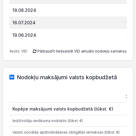
311.
19.08.2024
278.
16.07.2024
753.
19.06.2024
Avots: VID
Pārbaudīt tiešsaistē VID aktuālo nodokļu samaksu
Nodokļu maksājumi valsts kopbudžetā
202
Kopējie maksājumi valsts kopbudžetā (tūkst. €)
8.4
Iedzīvotāju ienākuma nodoklis (tūkst. €)
7.4
Valsts sociālās apdrošināšanas obligātās iemaksas (tūkst. €)
0.6