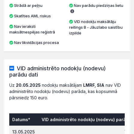
Strādā ar peļņu
Nav parādu piedziņas lietu
Skatīties AML riskus
VID nodokļu maksātāju
Nav ieraksti
reitings B - Jāuzlabo saistību
maksātnespējas reģistrā
izpilde
Nav likvidācijas procesa
VID administrēto nodokļu (nodevu)
parādu dati
Uz
20.05.2025
nodokļu maksātājam
LMRF, SIA
nav VID
administrēto nodokļu (nodevu) parāda, kas kopsummā
pārsniedz 150 euro.
Datums*
VID administrēto nodokļu (nodevu) parāds,
1 113.
13.05.2025