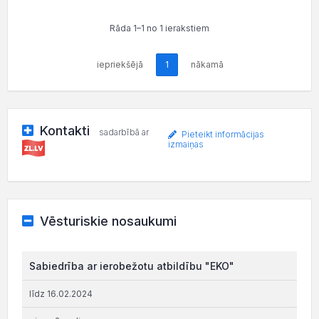
Rāda 1–1 no 1 ierakstiem
iepriekšējā
1
nākamā
Kontakti
sadarbībā ar
Pieteikt informācijas
izmaiņas
Vēsturiskie nosaukumi
Sabiedrība ar ierobežotu atbildību "EKO"
līdz 16.02.2024