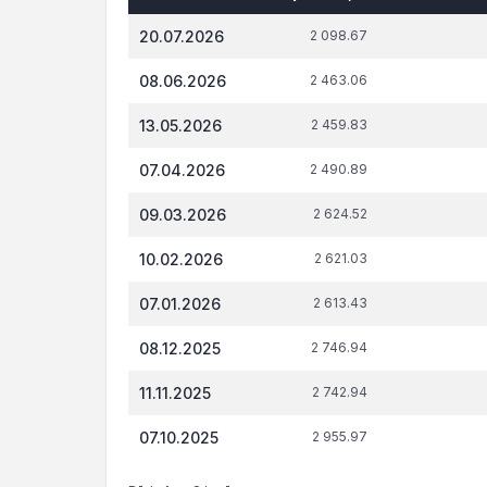
Datums*
VID
t.s
20.07.2026
2 098.67
administrēto
attiecībā 
nodokļu
tiesi
08.06.2026
2 463.06
(nodevu)
parāds, €
13.05.2026
2 459.83
07.04.2026
2 490.89
09.03.2026
2 624.52
10.02.2026
2 621.03
07.01.2026
2 613.43
08.12.2025
2 746.94
11.11.2025
2 742.94
07.10.2025
2 955.97