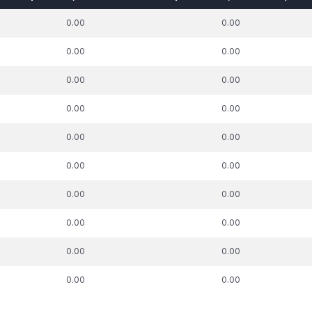
k. parāda summa,
t.sk. parāda summa,
t.sk. par
0.00
0.00
uz kuru piemērots
attiecībā uz kuru piemērots
pie
skās aizsardzības
nodokļu atbalsta
nodokļu mak
0.00
0.00
process, €
pasākums, €
0.00
0.00
0.00
0.00
0.00
0.00
0.00
0.00
0.00
0.00
0.00
0.00
0.00
0.00
0.00
0.00