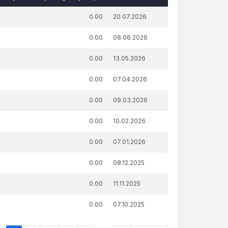
āda summa, attiecībā uz kuru
Publicēšanas
0.00
20.07.2026
ņemts lēmums par nokavēto
datums un
sājumu labprātīgu izpildi, €
laiks
0.00
08.06.2026
0.00
13.05.2026
0.00
07.04.2026
0.00
09.03.2026
0.00
10.02.2026
0.00
07.01.2026
0.00
08.12.2025
0.00
11.11.2025
0.00
07.10.2025