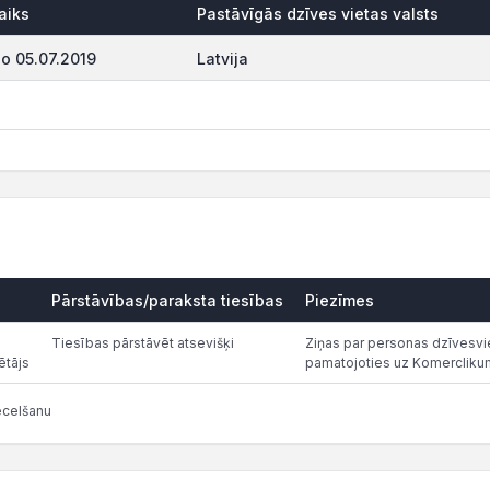
aiks
Pastāvīgās dzīves vietas valsts
o 05.07.2019
Latvija
Pārstāvības/paraksta tiesības
Piezīmes
Tiesības pārstāvēt atsevišķi
Ziņas par personas dzīvesvie
ētājs
pamatojoties uz Komercliku
ecelšanu