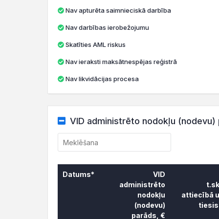
Nav apturēta saimnieciskā darbība
Nav darbības ierobežojumu
Skatīties AML riskus
Nav ieraksti maksātnespējas reģistrā
Nav likvidācijas procesa
VID administrēto nodokļu (nodevu) 
Datums*
VID
administrēto
t.s
nodokļu
attiecībā 
(nodevu)
tiesi
parāds, €