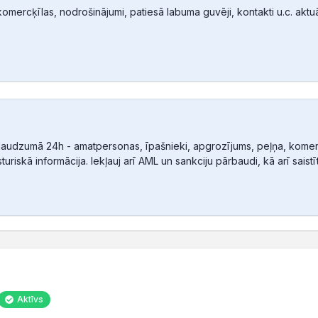
mercķīlas, nodrošinājumi, patiesā labuma guvēji, kontakti u.c. aktuālā
audzumā 24h - amatpersonas, īpašnieki, apgrozījums, peļņa, komerc
sturiskā informācija. Iekļauj arī AML un sankciju pārbaudi, kā arī sais
Aktīvs