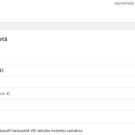
iepriekšējā
etā
€)
st. €)
baudīt tiešsaistē VID aktuālo nodokļu samaksu