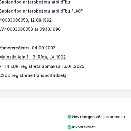
Sabiedrība ar ierobežotu atbildību
Sabiedrība ar ierobežotu atbildību "LKC"
40003086053, 12.08.1992
LV40003086053 ar 09.10.1996
Komercreģistrs, 04.09.2003
Melnsila iela 1 – 3, Rīga, LV-1002
7 114 EUR, reģistrēta apmaksa 16.04.2025
CSDD reģistrētie transportlīdzekļi
Nav reorganizācijas procesu
Ir kontaktdati