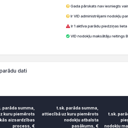
Gada pārskats nav iesniegts vai
Ir VID administrējami nodokļu par
Ir 1 aktīva parādu piedziņas lieta
VID nodokļu maksātāju reitings B
parādu dati
k. parāda summa,
t.sk. parāda summa,
uz kuru piemērots
attiecībā uz kuru piemērots
t.sk. par
skās aizsardzības
nodokļu atbalsta
pie
process, €
pasākums, €
nodokļu mak