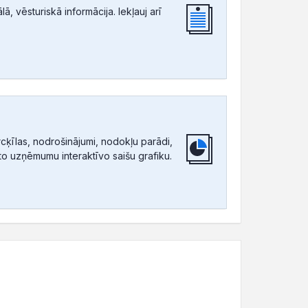
, vēsturiskā informācija. Iekļauj arī
ķīlas, nodrošinājumi, nodokļu parādi,
tīto uzņēmumu interaktīvo saišu grafiku.