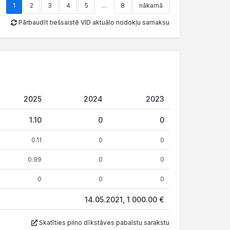
1
2
3
4
5
…
8
nākamā
Pārbaudīt tiešsaistē VID aktuālo nodokļu samaksu
2025
2024
2023
1.10
0
0
0.11
0
0
0.99
0
0
0
0
0
14.05.2021, 1 000.00 €
Skatīties pilno dīkstāves pabalstu sarakstu