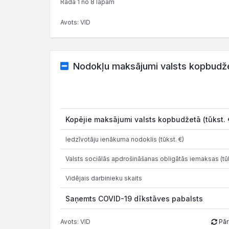
Rāda 1 no 8 lapām
Avots: VID
Nodokļu maksājumi valsts kopbudž
Kopējie maksājumi valsts kopbudžetā (tūkst. 
Iedzīvotāju ienākuma nodoklis (tūkst. €)
Valsts sociālās apdrošināšanas obligātās iemaksas (tūk
Vidējais darbinieku skaits
Saņemts COVID-19 dīkstāves pabalsts
Avots: VID
Pār