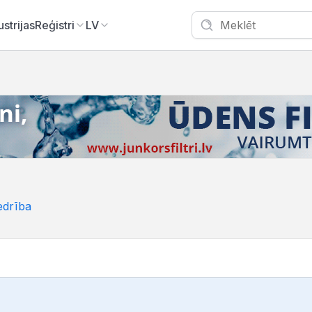
ustrijas
Reģistri
LV
edrība