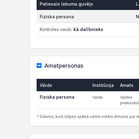
Patiesais labuma guvējs
L
Fiziska persona
N
Kontroles veids:
kā dalībnieks
Amatpersonas
Vārds
Institūcija
Amats
Fiziska persona
Valde
Valdes
priekšsēd
* Datums, kurā stājies spēkā valsts notāra lēmums par i