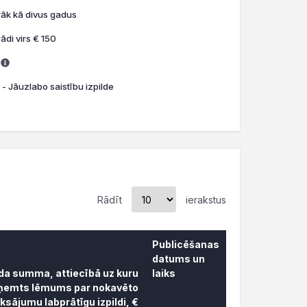
rāk kā divus gadus
ādi virs € 150
 - Jāuzlabo saistību izpilde
Rādīt
ierakstus
Publicēšanas
datums un
āda summa, attiecībā uz kuru
laiks
ņemts lēmums par nokavēto
sājumu labprātīgu izpildi, €