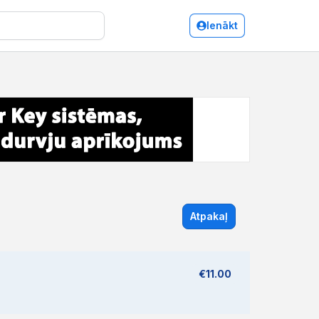
Ienākt
Atpakaļ
€11.00