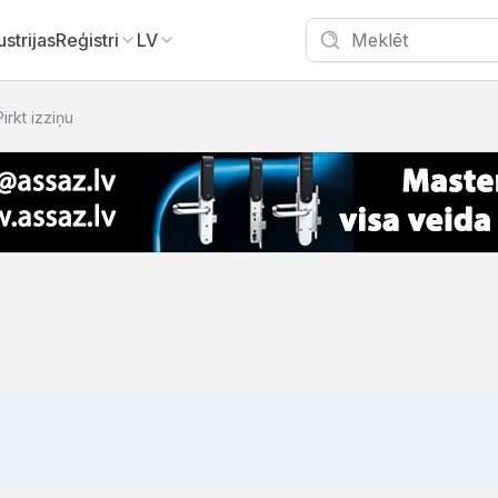
ustrijas
Reģistri
LV
Pirkt izziņu