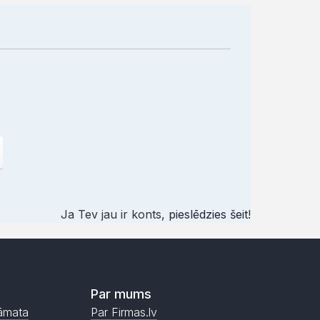
Ja Tev jau ir konts,
pieslēdzies šeit
!
Par mums
āmata
Par Firmas.lv