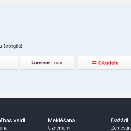
 (obligāti)
ības veidi
Meklēšana
Dažādi
ana
Uzņēmumi
Zemesgr