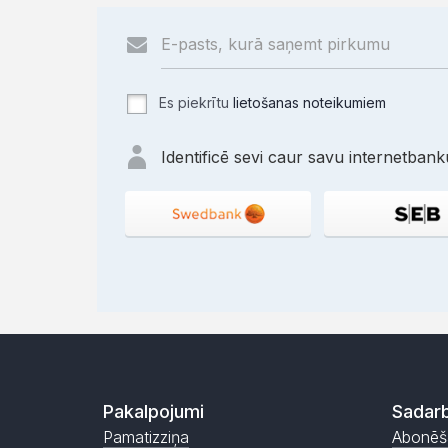
Es piekrītu
lietošanas noteikumiem
Identificē sevi caur savu internetbanku
Pakalpojumi
Sadarb
Pamatizziņa
Abonēš